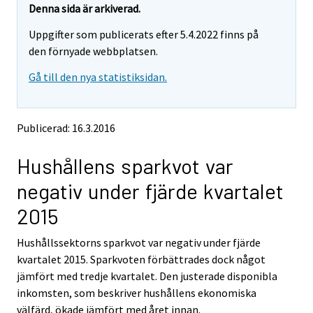
e
e
Denna sida är arkiverad.
m
m
Uppgifter som publicerats efter 5.4.2022 finns på
o
o
v
v
den förnyade webbplatsen.
i
i
Gå till den nya statistiksidan.
n
n
g
g
t
t
o
o
Publicerad: 16.3.2016
a
a
n
n
Hushållens sparkvot var
o
o
t
t
negativ under fjärde kvartalet
h
h
e
e
2015
r
r
s
s
Hushållssektorns sparkvot var negativ under fjärde
e
e
kvartalet 2015. Sparkvoten förbättrades dock något
r
r
v
v
jämfört med tredje kvartalet. Den justerade disponibla
i
i
inkomsten, som beskriver hushållens ekonomiska
c
c
välfärd, ökade jämfört med året innan.