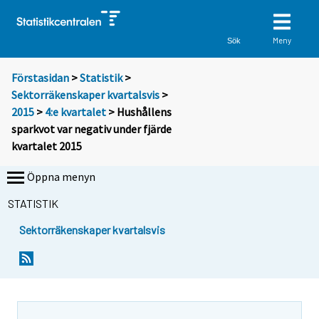
Meny
Sök
Förstasidan
>
Statistik
>
Sektorräkenskaper kvartalsvis
>
2015
>
4:e kvartalet
> Hushållens
sparkvot var negativ under fjärde
kvartalet 2015
Öppna menyn
STATISTIK
Sektorräkenskaper kvartalsvis
Y
Y
o
o
u
u
a
a
r
r