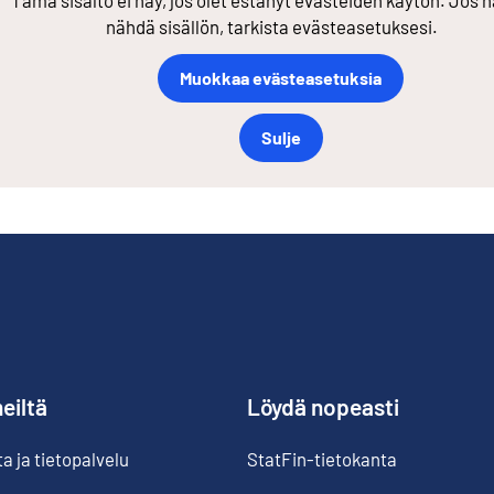
nähdä sisällön, tarkista evästeasetuksesi.
Muokkaa evästeasetuksia
Sulje
eiltä
Löydä nopeasti
 ja tietopalvelu
StatFin-tietokanta