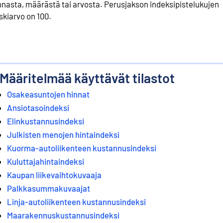
nnasta, määrästä tai arvosta. Perusjakson indeksipistelukujen
skiarvo on 100.
Määritelmää käyttävät tilastot
Osakeasuntojen hinnat
Ansiotasoindeksi
Elinkustannusindeksi
Julkisten menojen hintaindeksi
Kuorma-autoliikenteen kustannusindeksi
Kuluttajahintaindeksi
Kaupan liikevaihtokuvaaja
Palkkasummakuvaajat
Linja-autoliikenteen kustannusindeksi
Maarakennuskustannusindeksi