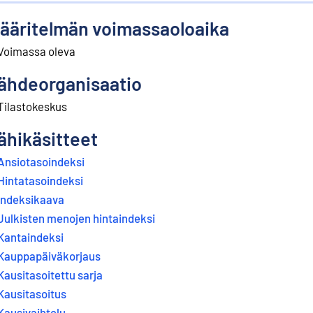
ääritelmän voimassaoloaika
Voimassa oleva
ähdeorganisaatio
Tilastokeskus
ähikäsitteet
Ansiotasoindeksi
Hintatasoindeksi
Indeksikaava
Julkisten menojen hintaindeksi
Kantaindeksi
Kauppapäiväkorjaus
Kausitasoitettu sarja
Kausitasoitus
Kausivaihtelu