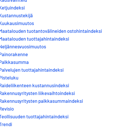
Ketjuindeksi
Kustannustekijä
Kuukausimuutos
Maatalouden tuotantovälineiden ostohintaindeksi
Maatalouden tuottajahintaindeksi
Neljännesvuosimuutos
Painorakenne
Palkkasumma
Palvelujen tuottajahintaindeksi
Pisteluku
Raideliikenteen kustannusindeksi
Rakennusyritysten liikevaihtoindeksi
Rakennusyritysten palkkasummaindeksi
Revisio
Teollisuuden tuottajahintaindeksi
Trendi