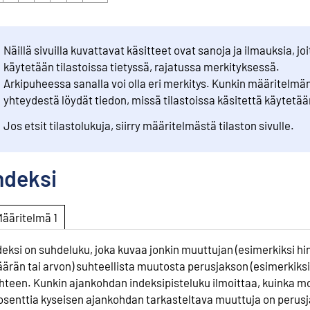
Näillä sivuilla kuvattavat käsitteet ovat sanoja ja ilmauksia, joi
käytetään tilastoissa tietyssä, rajatussa merkityksessä.
Arkipuheessa sanalla voi olla eri merkitys. Kunkin määritelmä
yhteydestä löydät tiedon, missä tilastoissa käsitettä käytetää
Jos etsit tilastolukuja, siirry määritelmästä tilaston sivulle.
ndeksi
Määritelmä 1
deksi on suhdeluku, joka kuvaa jonkin muuttujan (esimerkiksi hi
ärän tai arvon) suhteellista muutosta perusjakson (esimerkiks
hteen. Kunkin ajankohdan indeksipisteluku ilmoittaa, kuinka m
osenttia kyseisen ajankohdan tarkasteltava muuttuja on perus