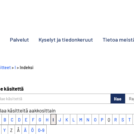
o
Palvelut
Kyselyt ja tiedonkeruut
Tietoa meist
itteet
>
I
> Indeksi
e käsitettä
Hae
Ra
laa käsitteitä aakkosittain
B
C
D
E
F
G
H
I
J
K
L
M
N
O
P
Q
R
S
T
Y
Z
Å
Ä
Ö
0-9