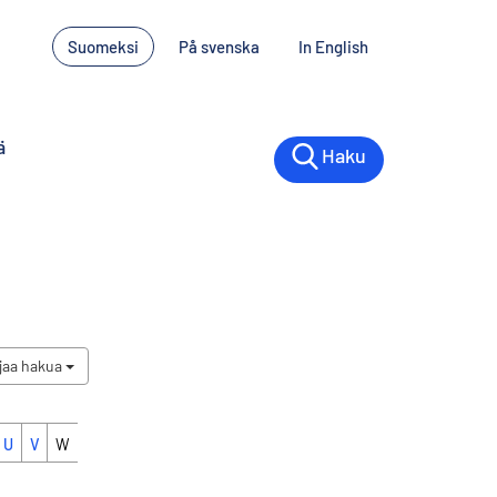
Suomeksi
På svenska
In English
ä
Haku
jaa hakua
U
V
W