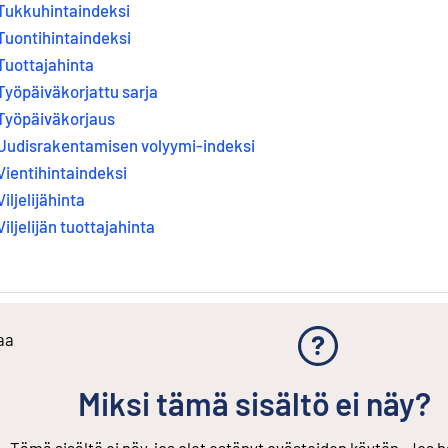
Tukkuhintaindeksi
Tuontihintaindeksi
Tuottajahinta
Työpäiväkorjattu sarja
Työpäiväkorjaus
Uudisrakentamisen volyymi-indeksi
Vientihintaindeksi
Viljelijähinta
Viljelijän tuottajahinta
aa
Miksi tämä sisältö ei näy?
Tämä sisältö ei näy, jos olet estänyt evästeiden käytön. Jos h