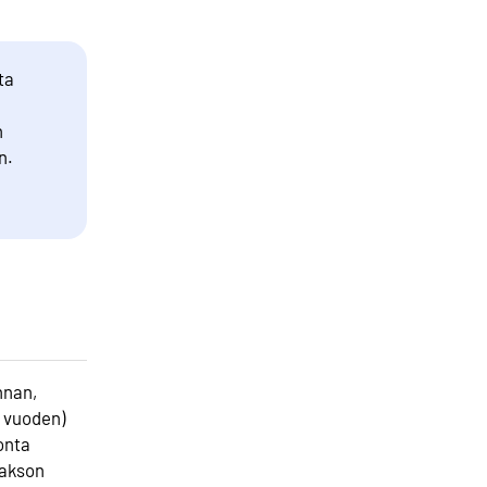
ta
n
n.
nnan,
i vuoden)
onta
jakson