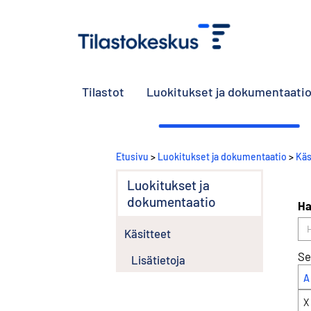
Tilastot
Luokitukset ja dokumentaati
Etusivu
>
Luokitukset ja dokumentaatio
>
Käs
Luokitukset ja
dokumentaatio
Ha
Käsitteet
Se
Lisätietoja
A
X