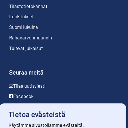
Tilastotietokannat
Luokitukset
Suomi lukuina
Rahanarvonmuunnin
Tulevat julkaisut
Seuraa meitä
Tilaa uutisviesti
Facebook
LinkedIn
Tietoa evästeistä
YouTube
Käytämme sivustollamme evästeitä.