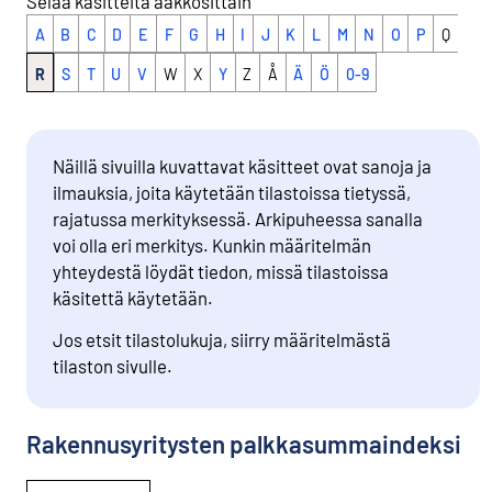
Selaa käsitteitä aakkosittain
A
B
C
D
E
F
G
H
I
J
K
L
M
N
O
P
Q
R
S
T
U
V
W
X
Y
Z
Å
Ä
Ö
0-9
Näillä sivuilla kuvattavat käsitteet ovat sanoja ja
ilmauksia, joita käytetään tilastoissa tietyssä,
rajatussa merkityksessä. Arkipuheessa sanalla
voi olla eri merkitys. Kunkin määritelmän
yhteydestä löydät tiedon, missä tilastoissa
käsitettä käytetään.
Jos etsit tilastolukuja, siirry määritelmästä
tilaston sivulle.
Rakennusyritysten palkkasummaindeksi