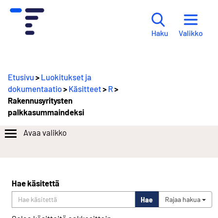
Valikko
Haku
Etusivu
>
Luokitukset ja
dokumentaatio
>
Käsitteet
>
R
>
Rakennusyritysten
palkkasummaindeksi
Avaa valikko
Hae käsitettä
Hae
Rajaa hakua