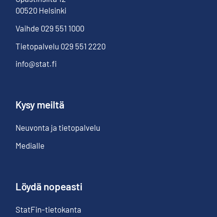
00520
Helsinki
Vaihde
029 551 1000
Tietopalvelu
029 551 2220
info@stat.fi
Kysy meiltä
Neuvonta ja tietopalvelu
Medialle
Löydä nopeasti
StatFin-tietokanta