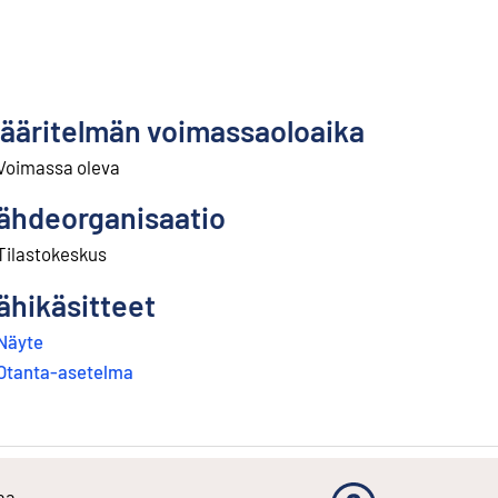
ääritelmän voimassaoloaika
Voimassa oleva
ähdeorganisaatio
Tilastokeskus
ähikäsitteet
Näyte
Otanta-asetelma
aa