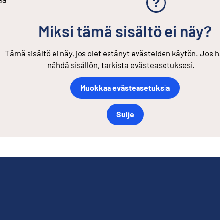
Miksi tämä sisältö ei näy?
Tämä sisältö ei näy, jos olet estänyt evästeiden käytön. Jos h
nähdä sisällön, tarkista evästeasetuksesi.
Muokkaa evästeasetuksia
Sulje