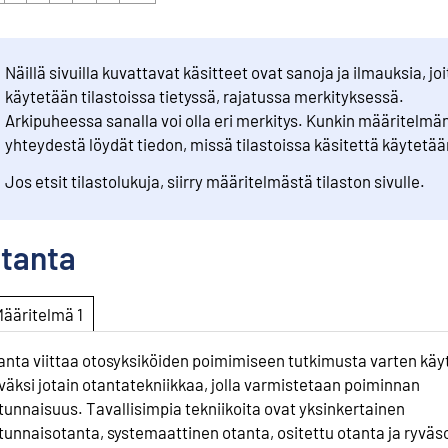
Näillä sivuilla kuvattavat käsitteet ovat sanoja ja ilmauksia, joi
käytetään tilastoissa tietyssä, rajatussa merkityksessä.
Arkipuheessa sanalla voi olla eri merkitys. Kunkin määritelmä
yhteydestä löydät tiedon, missä tilastoissa käsitettä käytetää
Jos etsit tilastolukuja, siirry määritelmästä tilaston sivulle.
tanta
Määritelmä 1
anta viittaa otosyksiköiden poimimiseen tutkimusta varten käy
väksi jotain otantatekniikkaa, jolla varmistetaan poiminnan
tunnaisuus. Tavallisimpia tekniikoita ovat yksinkertainen
tunnaisotanta, systemaattinen otanta, ositettu otanta ja ryväs