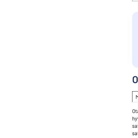
O
Ot
hy
sa
sa