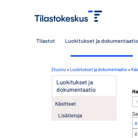
Tilastot
Luokitukset ja dokumentaati
Etusivu
>
Luokitukset ja dokumentaatio
>
Käs
Luokitukset ja
dokumentaatio
Ha
Käsitteet
Se
Lisätietoja
A
X