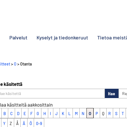
o
Palvelut
Kyselyt ja tiedonkeruut
Tietoa meist
itteet
>
O
> Otanta
e käsitettä
Hae
Ra
laa käsitteitä aakkosittain
B
C
D
E
F
G
H
I
J
K
L
M
N
O
P
Q
R
S
T
Y
Z
Å
Ä
Ö
0-9