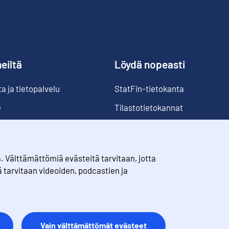
eiltä
Löydä nopeasti
 ja tietopalvelu
StatFin-tietokanta
e
Tilastotietokannat
Luokitukset
Suomi lukuina
Välttämättömiä evästeitä tarvitaan, jotta
Rahanarvonmuunnin
ä tarvitaan videoiden, podcastien ja
Tulevat julkaisut
Vain välttämättömät evästeet