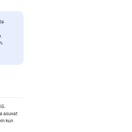
ta
n
n.
lö.
la asuvat
oin kun