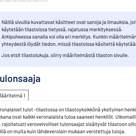
Näillä sivuilla kuvattavat käsitteet ovat sanoja ja ilmauksia, joi
käytetään tilastoissa tietyssä, rajatussa merkityksessä.
Arkipuheessa sanalla voi olla eri merkitys. Kunkin määritelmä
yhteydestä löydät tiedon, missä tilastoissa käsitettä käytetää
Jos etsit tilastolukuja, siirry määritelmästä tilaston sivulle.
ulonsaaja
Määritelmä 1
ronalaiset tulot -tilastossa on tilastoyksikkönä yksityinen henki
kana ovat kaikki veronalaista tuloa saaneet henkilöt. Ulkomail
. rajoitetusti verovelvolliset tulonsaajat sisältyvät tilastoon sill
illä on muita kuin lähdeverolain mukaan verotettuja tuloja.