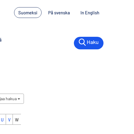
Suomeksi
På svenska
In English
ä
Haku
jaa hakua
U
V
W