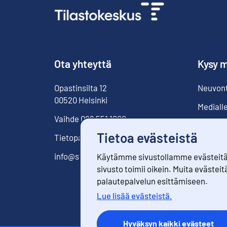
Ota yhteyttä
Kysy m
Opastinsilta
12
Neuvonta
00520
Helsinki
Mediall
Vaihde
029 551 1000
Tietoa evästeistä
Tietopalvelu
029 551 2220
info@stat.fi
Käytämme sivustollamme evästeitä. 
sivusto toimii oikein. Muita evästeit
palautepalvelun esittämiseen.
Lue lisää evästeistä.
Hyväksyn kaikki evästeet