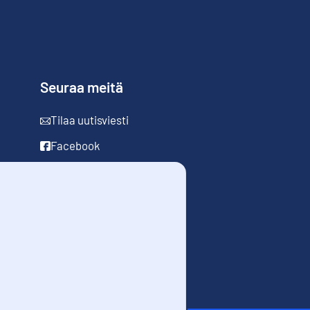
Seuraa meitä
Tilaa uutisviesti
Facebook
LinkedIn
YouTube
Instagram