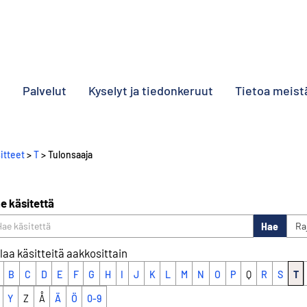
o
Palvelut
Kyselyt ja tiedonkeruut
Tietoa meist
itteet
>
T
> Tulonsaaja
e käsitettä
Hae
Ra
laa käsitteitä aakkosittain
B
C
D
E
F
G
H
I
J
K
L
M
N
O
P
Q
R
S
T
Y
Z
Å
Ä
Ö
0-9