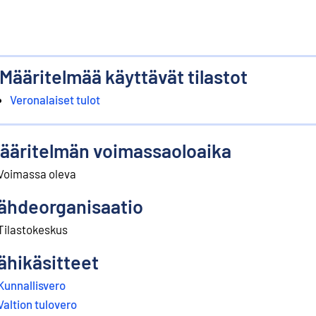
Määritelmää käyttävät tilastot
Veronalaiset tulot
ääritelmän voimassaoloaika
Voimassa oleva
ähdeorganisaatio
Tilastokeskus
ähikäsitteet
Kunnallisvero
Valtion tulovero