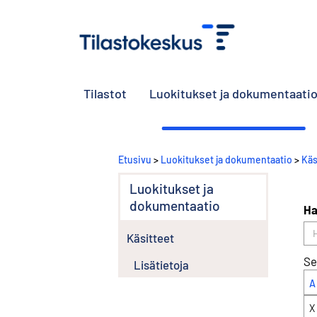
Tilastot
Luokitukset ja dokumentaati
Etusivu
>
Luokitukset ja dokumentaatio
>
Käs
Luokitukset ja
dokumentaatio
Ha
Käsitteet
Se
Lisätietoja
A
X