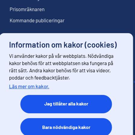
Prisomräknaren
Kommande publiceringar
Information om kakor (cookies)
Följ oss
Vi använder kakor på vår webbplats. Nödvändiga
Beställ nyhetsbrev
kakor behövs för att webbplatsen ska fungera på
rätt sätt. Andra kakor behövs för att visa videor,
poddar och feedbacktjäster.
Läs mer om kakor.
Kontaktinformation
Respons
Jag tillåter alla kakor
Användarvillkor
Dataskydd
Tillgänglihet
Bara nödvändiga kakor
Information om webbplatsen