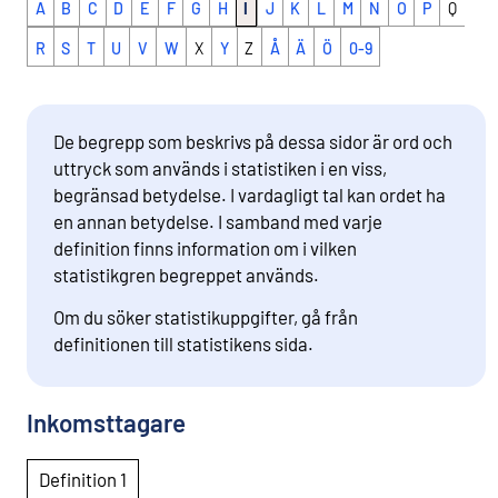
A
B
C
D
E
F
G
H
I
J
K
L
M
N
O
P
Q
R
S
T
U
V
W
X
Y
Z
Å
Ä
Ö
0-9
De begrepp som beskrivs på dessa sidor är ord och
uttryck som används i statistiken i en viss,
begränsad betydelse. I vardagligt tal kan ordet ha
en annan betydelse. I samband med varje
definition finns information om i vilken
statistikgren begreppet används.
Om du söker statistikuppgifter, gå från
definitionen till statistikens sida.
Inkomsttagare
Definition 1