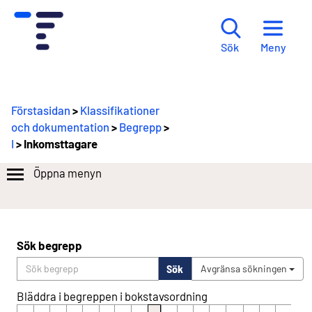
Meny
Sök
Förstasidan
>
Klassifikationer
och dokumentation
>
Begrepp
>
I
> Inkomsttagare
Öppna menyn
Sök begrepp
Sök
Avgränsa sökningen
Bläddra i begreppen i bokstavsordning