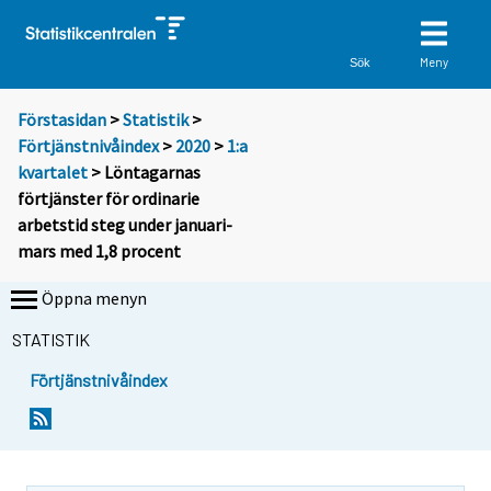
Meny
Sök
Förstasidan
>
Statistik
>
Förtjänstnivåindex
>
2020
>
1:a
kvartalet
> Löntagarnas
förtjänster för ordinarie
arbetstid steg under januari-
mars med 1,8 procent
Öppna menyn
STATISTIK
Förtjänstnivåindex
Y
Y
o
o
u
u
a
a