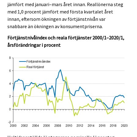
c
c
jämfört med januari–mars året innan. Reallönerna steg
e
e
med 1,0 procent jämfört med första kvartalet året
.
.
innan, eftersom ökningen av förtjänstnivån var
snabbare än ökningen av konsumentpriserna.
Förtjänstnivåindex och reala förtjänster 2000/1–2020/1,
årsförändringar i procent