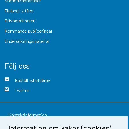
Statistikdatabaser
Finland i siffror
Prisomräknaren
Kommande publiceringar
Undersökningsmaterial
Följ oss
Beställ nyhetsbrev
Twitter
Kontaktinformation
Information om kakor (cookies)
Respons