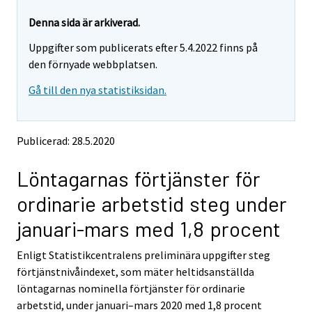
r
r
e
e
Denna sida är arkiverad.
m
m
Uppgifter som publicerats efter 5.4.2022 finns på
o
o
v
v
den förnyade webbplatsen.
i
i
Gå till den nya statistiksidan.
n
n
g
g
t
t
o
o
Publicerad: 28.5.2020
a
a
n
n
Löntagarnas förtjänster för
o
o
t
t
ordinarie arbetstid steg under
h
h
e
e
januari-mars med 1,8 procent
r
r
s
s
Enligt Statistikcentralens preliminära uppgifter steg
e
e
förtjänstnivåindexet, som mäter heltidsanställda
r
r
v
v
löntagarnas nominella förtjänster för ordinarie
i
i
arbetstid, under januari–mars 2020 med 1,8 procent