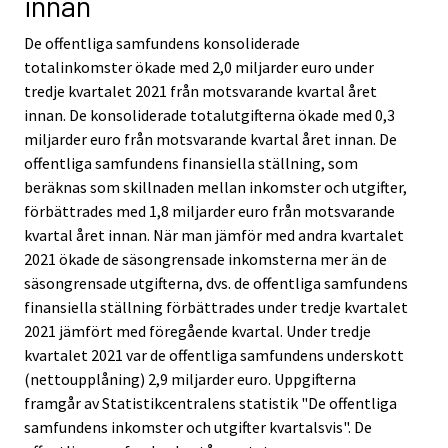
innan
v
v
i
i
De offentliga samfundens konsoliderade
c
c
totalinkomster ökade med 2,0 miljarder euro under
e
e
tredje kvartalet 2021 från motsvarande kvartal året
.
.
innan. De konsoliderade totalutgifterna ökade med 0,3
miljarder euro från motsvarande kvartal året innan. De
offentliga samfundens finansiella ställning, som
beräknas som skillnaden mellan inkomster och utgifter,
förbättrades med 1,8 miljarder euro från motsvarande
kvartal året innan. När man jämför med andra kvartalet
2021 ökade de säsongrensade inkomsterna mer än de
säsongrensade utgifterna, dvs. de offentliga samfundens
finansiella ställning förbättrades under tredje kvartalet
2021 jämfört med föregående kvartal. Under tredje
kvartalet 2021 var de offentliga samfundens underskott
(nettoupplåning) 2,9 miljarder euro. Uppgifterna
framgår av Statistikcentralens statistik "De offentliga
samfundens inkomster och utgifter kvartalsvis". De