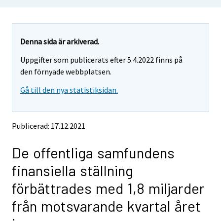
o
o
u
u
a
a
r
r
e
e
Denna sida är arkiverad.
m
m
Uppgifter som publicerats efter 5.4.2022 finns på
o
o
v
v
den förnyade webbplatsen.
i
i
Gå till den nya statistiksidan.
n
n
g
g
t
t
o
o
Publicerad: 17.12.2021
a
a
n
n
De offentliga samfundens
o
o
t
t
finansiella ställning
h
h
e
e
förbättrades med 1,8 miljarder
r
r
s
s
från motsvarande kvartal året
e
e
r
r