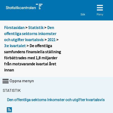
Meny
Sök
Förstasidan
>
Statistik
>
Den
offentliga sektorns inkomster
och utgifter kvartalsvis
>
2021
>
3:e kvartalet
> De offentliga
samfundens finansiella ställning
förbättrades med 1,8 miljarder
från motsvarande kvartal året
innan
Öppna menyn
STATISTIK
Den offentliga sektorns inkomster och utgifter kvartalsvis
Y
Y