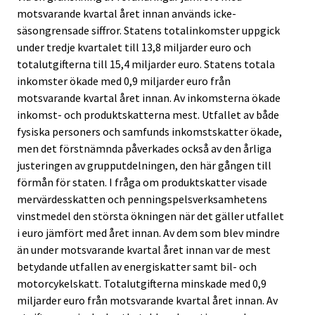
motsvarande kvartal året innan används icke-
säsongrensade siffror. Statens totalinkomster uppgick
under tredje kvartalet till 13,8 miljarder euro och
totalutgifterna till 15,4 miljarder euro. Statens totala
inkomster ökade med 0,9 miljarder euro från
motsvarande kvartal året innan. Av inkomsterna ökade
inkomst- och produktskatterna mest. Utfallet av både
fysiska personers och samfunds inkomstskatter ökade,
men det förstnämnda påverkades också av den årliga
justeringen av grupputdelningen, den här gången till
förmån för staten. I fråga om produktskatter visade
mervärdesskatten och penningspelsverksamhetens
vinstmedel den största ökningen när det gäller utfallet
i euro jämfört med året innan. Av dem som blev mindre
än under motsvarande kvartal året innan var de mest
betydande utfallen av energiskatter samt bil- och
motorcykelskatt. Totalutgifterna minskade med 0,9
miljarder euro från motsvarande kvartal året innan. Av