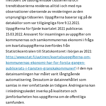
trendtidsserierna revideras alltid i och med nya
observationer oberoende av revideringen av den
ursprungliga tidsserien. Uppgifterna baserar sig på de
datakällor som var tillgängliga före 9.12.2021.
Uppgifterna för fjärde kvartalet 2021 publiceras
15.03.2022. Ansvaret för insamlingen av uppgifter om
kommunernas och samkommunernas ekonomi i fråga
om kvartalsuppgifterna överfördes från
Statistikcentralen till Statskontoret i början av 2021:
http://www.stat.fi/uutinen/kvartalsuppgifterna-om-
kommunernas-ekonomi-har-for-forsta-gangen-
publicerats-i-tjansten-granskakommunerf
i I den nya
datainsamlingen har målet varit långtgående
automatisering. Dessutom är datainnehållet som
samlas in mer omfattande än tidigare. Ändringarna kan
i inledningsskedet inverka på kvaliteten och
jämförbarheten hos uppgifterna om de offentliga
samfunden.