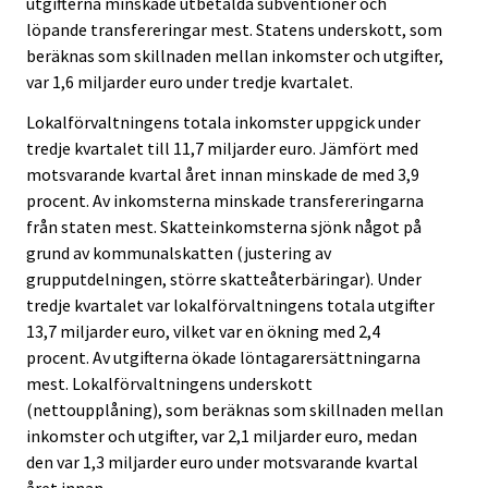
utgifterna minskade utbetalda subventioner och
löpande transfereringar mest. Statens underskott, som
beräknas som skillnaden mellan inkomster och utgifter,
var 1,6 miljarder euro under tredje kvartalet.
Lokalförvaltningens totala inkomster uppgick under
tredje kvartalet till 11,7 miljarder euro. Jämfört med
motsvarande kvartal året innan minskade de med 3,9
procent. Av inkomsterna minskade transfereringarna
från staten mest. Skatteinkomsterna sjönk något på
grund av kommunalskatten (justering av
grupputdelningen, större skatteåterbäringar). Under
tredje kvartalet var lokalförvaltningens totala utgifter
13,7 miljarder euro, vilket var en ökning med 2,4
procent. Av utgifterna ökade löntagarersättningarna
mest. Lokalförvaltningens underskott
(nettoupplåning), som beräknas som skillnaden mellan
inkomster och utgifter, var 2,1 miljarder euro, medan
den var 1,3 miljarder euro under motsvarande kvartal
året innan.