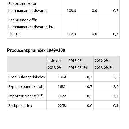
Basprisindex för
hemmamarknadsvaror
109,9
0,0
-0,7
Basprisindex för
hemmamarknadsvaror, inkl.
skatter
112,3
0,0
0,3
Producentprisindex 1949=100
Indextal
2013:08 -
2012:09 -
2013:09
2013:09, %
2013:09, %
Produktionsprisindex
1964
-0,2
-1,1
Exportprisindex (fob)
1681
-0,7
-2,6
Importprisindex (cif)
1622
-0,1
-3,3
Partiprisindex
2258
0,0
0,3