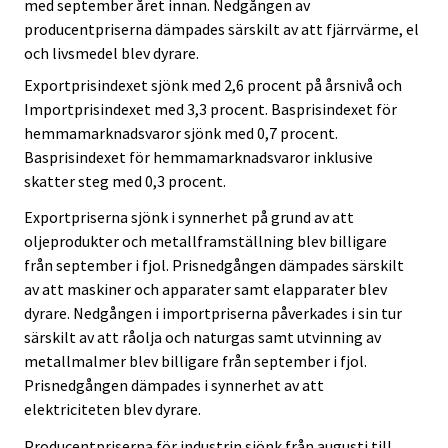
med september året innan. Nedgången av
producentpriserna dämpades särskilt av att fjärrvärme, el
och livsmedel blev dyrare.
Exportprisindexet sjönk med 2,6 procent på årsnivå och
Importprisindexet med 3,3 procent. Basprisindexet för
hemmamarknadsvaror sjönk med 0,7 procent.
Basprisindexet för hemmamarknadsvaror inklusive
skatter steg med 0,3 procent.
Exportpriserna sjönk i synnerhet på grund av att
oljeprodukter och metallframställning blev billigare
från september i fjol. Prisnedgången dämpades särskilt
av att maskiner och apparater samt elapparater blev
dyrare. Nedgången i importpriserna påverkades i sin tur
särskilt av att råolja och naturgas samt utvinning av
metallmalmer blev billigare från september i fjol.
Prisnedgången dämpades i synnerhet av att
elektriciteten blev dyrare.
Producentpriserna för industrin sjönk från augusti till