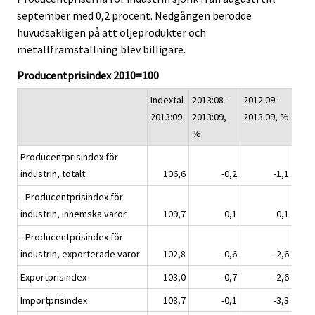
september med 0,2 procent. Nedgången berodde
huvudsakligen på att oljeprodukter och
metallframställning blev billigare.
Producentprisindex 2010=100
Indextal
2013:08 -
2012:09 -
2013:09
2013:09,
2013:09, %
%
Producentprisindex för
industrin, totalt
106,6
-0,2
-1,1
- Producentprisindex för
industrin, inhemska varor
109,7
0,1
0,1
- Producentprisindex för
industrin, exporterade varor
102,8
-0,6
-2,6
Exportprisindex
103,0
-0,7
-2,6
Importprisindex
108,7
-0,1
-3,3