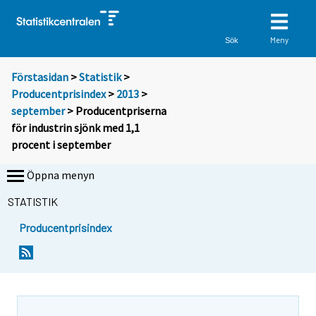
Meny
Sök
Förstasidan
>
Statistik
>
Producentprisindex
>
2013
>
september
> Producentpriserna
för industrin sjönk med 1,1
procent i september
Öppna menyn
STATISTIK
Producentprisindex
Y
Y
o
o
u
u
a
a
r
r