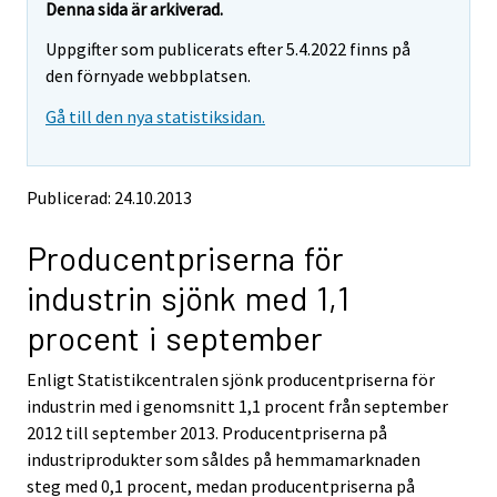
e
e
Denna sida är arkiverad.
m
m
Uppgifter som publicerats efter 5.4.2022 finns på
o
o
v
v
den förnyade webbplatsen.
i
i
Gå till den nya statistiksidan.
n
n
g
g
t
t
o
o
Publicerad: 24.10.2013
a
a
n
n
Producentpriserna för
o
o
t
t
industrin sjönk med 1,1
h
h
e
e
procent i september
r
r
s
s
Enligt Statistikcentralen sjönk producentpriserna för
e
e
industrin med i genomsnitt 1,1 procent från september
r
r
v
v
2012 till september 2013. Producentpriserna på
i
i
industriprodukter som såldes på hemmamarknaden
c
c
steg med 0,1 procent, medan producentpriserna på
e
e