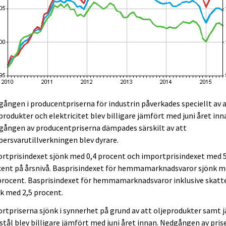
ången i producentpriserna för industrin påverkades speciellt av 
produkter och elektricitet blev billigare jämfört med juni året inn
gången av producentpriserna dämpades särskilt av att
ersvarutillverkningen blev dyrare.
rtprisindexet sjönk med 0,4 procent och importprisindexet med 5
cent på årsnivå. Basprisindexet för hemmamarknadsvaror sjönk 
procent. Basprisindexet för hemmamarknadsvaror inklusive skatt
k med 2,5 procent.
rtpriserna sjönk i synnerhet på grund av att oljeprodukter samt j
stål blev billigare jämfört med juni året innan. Nedgången av pris