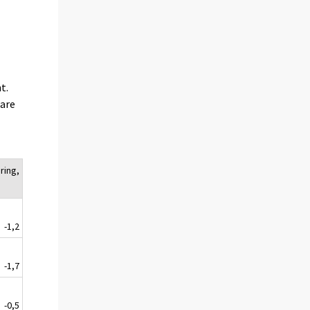
t.
gare
ring,
-1,2
-1,7
-0,5