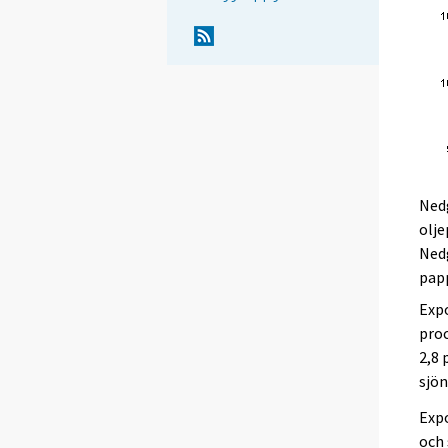
Nedg
olje
Ned
papp
Expo
pro
2,8 
sjön
Expo
och 