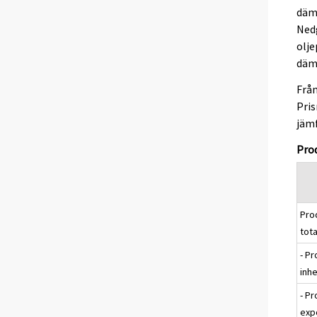
dämp
Nedg
olje
dämp
Från
Pris
jäm
Prod
Pro
tota
- Pr
inh
- Pr
exp