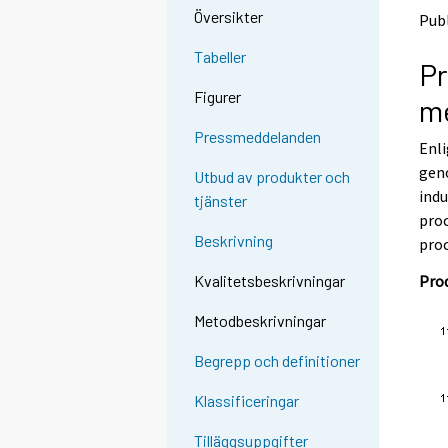
o
o
Översikter
Publ
a
a
n
n
Tabeller
Pr
o
o
t
t
Figurer
me
h
h
e
e
Pressmeddelanden
Enli
r
r
s
s
geno
Utbud av produkter och
e
e
ind
tjänster
r
r
pro
v
v
Beskrivning
pro
i
i
c
c
Prod
Kvalitetsbeskrivningar
e
e
.
.
Metodbeskrivningar
Begrepp och definitioner
Klassificeringar
Tilläggsuppgifter