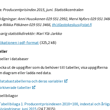
a: Producentprisindex 2015, juni. Statistikcentralen
rågningar: Anni Huuskonen 029 551 2992, Mervi Nyfors 029 551 348
-Riikka Pitkänen 029 551 3466,
thi.tilastokeskus@stat.fi
arig statistikdirektör: Mari Ylä-Jarkko
ikationen i pdf-format
(325,2 kB)
eller
eller i databaser
cka ut de uppgifter som du behöver till tabeller, visa uppgifterna
m diagram eller ladda ned data.
Databastabellerna och deras variabler
Arkiverade tabeller
bellbilagor
Tabellbilaga 1. Producentprisindexen 2010=100, indextal och årlig
förändringar, juni 2015
(24.7.2015)