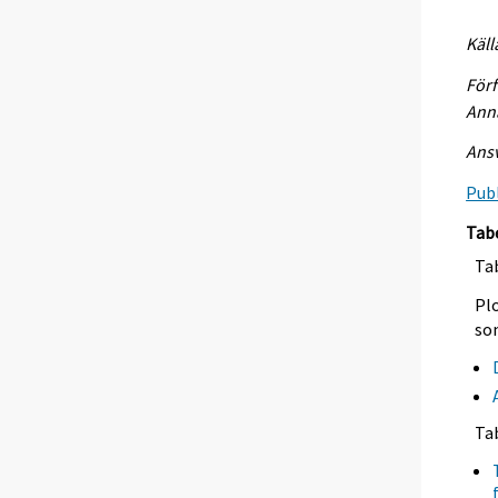
Käll
Förf
Anna
Ansv
Publ
Tab
Tab
Plo
so
Ta