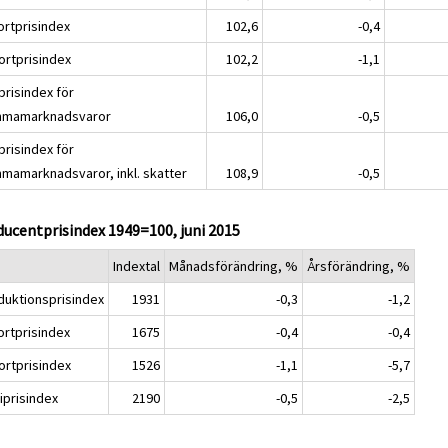
ortprisindex
102,6
-0,4
ortprisindex
102,2
-1,1
prisindex för
mamarknadsvaror
106,0
-0,5
prisindex för
mamarknadsvaror, inkl. skatter
108,9
-0,5
ucentprisindex 1949=100, juni 2015
Indextal
Månadsförändring, %
Årsförändring, %
duktionsprisindex
1931
-0,3
-1,2
ortprisindex
1675
-0,4
-0,4
ortprisindex
1526
-1,1
-5,7
iprisindex
2190
-0,5
-2,5