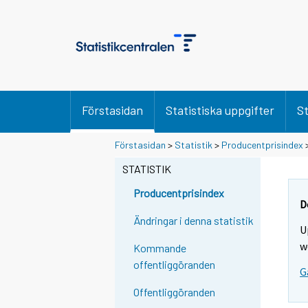
Förstasidan
Statistiska uppgifter
St
Y
Y
Förstasidan
>
Statistik
>
Producentprisindex
o
o
u
u
STATISTIK
a
a
r
r
Producentprisindex
e
e
D
m
m
Ändringar i denna statistik
U
o
o
v
v
w
Kommande
i
i
offentliggöranden
G
n
n
g
g
Offentliggöranden
t
t