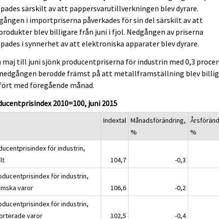
ades särskilt av att pappersvarutillverkningen blev dyrare.
ången i importpriserna påverkades för sin del särskilt av att
produkter blev billigare från juni i fjol. Nedgången av priserna
ades i synnerhet av att elektroniska apparater blev dyrare.
 maj till juni sjönk producentpriserna för industrin med 0,3 procen
nedgången berodde främst på att metallframställning blev billi
fört med föregående månad.
ucentprisindex 2010=100, juni 2015
Indextal
Månadsförändring,
Årsföränd
%
%
ducentprisindex för industrin,
lt
104,7
-0,3
oducentprisindex för industrin,
emska varor
106,6
-0,2
oducentprisindex för industrin,
orterade varor
102,5
-0,4