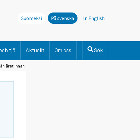
Suomeksi
På svenska
In English
och tjä
Aktuellt
Om oss
Sök
rån året innan