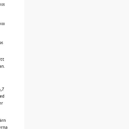
att
an.
,7
med
er
ärn
erna