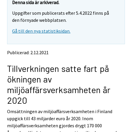
e
e
Denna sida är arkiverad.
m
m
Uppgifter som publicerats efter 5.4.2022 finns på
o
o
v
v
den förnyade webbplatsen.
i
i
Gå till den nya statistiksidan.
n
n
g
g
t
t
o
o
Publicerad: 2.12.2021
a
a
n
n
Tillverkningen satte fart på
o
o
t
t
ökningen av
h
h
e
e
miljöaffärsverksamheten år
r
r
s
s
2020
e
e
r
r
Omsättningen av miljöaffärsverksamheten i Finland
v
v
uppgick till 43 miljarder euro år 2020. Inom
i
i
miljöaffärsverksamheten gjordes drygt 170 000
c
c
e
e