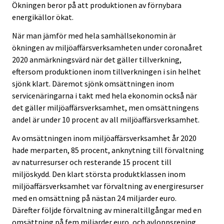
Ökningen beror på att produktionen av förnybara
energikällor ökat.
När man jämför med hela samhällsekonomin är
ökningen av miljöaffärsverksamheten under coronaåret
2020 anmärkningsvärd när det gäller tillverkning,
eftersom produktionen inom tillverkningen i sin helhet
sjönk klart. Däremot sjönk omsättningen inom
servicenäringarna i takt med hela ekonomin också när
det gäller miljöaffärsverksamhet, men omsättningens
andel är under 10 procent av all miljöaffärsverksamhet.
Av omsättningen inom miljöaffärsverksamhet år 2020
hade merparten, 85 procent, anknytning till förvaltning
av naturresurser och resterande 15 procent till
miljöskydd. Den klart största produktklassen inom
miljöaffärsverksamhet var förvaltning av energiresurser
med en omsättning på nästan 24 miljarder euro.
Därefter följde förvaltning av mineraltillgångar med en
omsättning på fem miljarder euro, och avloppsrening