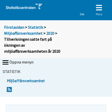
Meny
Sök
Förstasidan
>
Statistik
>
Miljöaffärsverksamhet
>
2020
>
Tillverkningen satte fart på
ökningen av
miljöaffärsverksamheten år 2020
Öppna menyn
STATISTIK
Miljöaffärsverksamhet
Y
Y
o
o
u
u
a
a
r
r