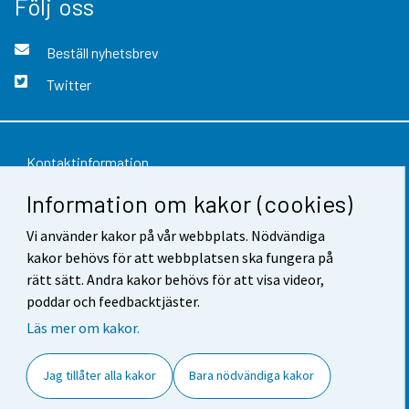
Följ oss
Beställ nyhetsbrev
Twitter
Kontaktinformation
Information om kakor (cookies)
Respons
Vi använder kakor på vår webbplats. Nödvändiga
Användarvillkor
kakor behövs för att webbplatsen ska fungera på
Dataskydd
rätt sätt. Andra kakor behövs för att visa videor,
poddar och feedbacktjäster.
Tillgänglighet
Läs mer om kakor.
Information om webbplatsen
Jag tillåter alla kakor
Bara nödvändiga kakor
Cookie-inställningar