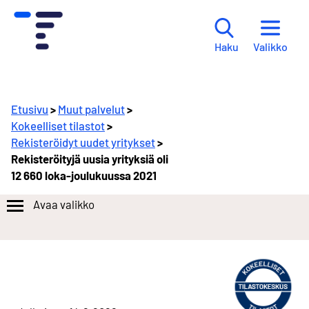
Valikko
Haku
Etusivu
>
Muut palvelut
>
Kokeelliset tilastot
>
Rekisteröidyt uudet yritykset
>
Rekisteröityjä uusia yrityksiä oli
12 660 loka-joulukuussa 2021
Avaa valikko
S
i
i
r
r
y
t