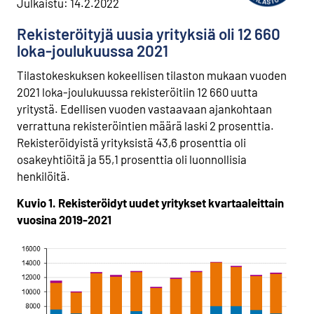
Julkaistu: 14.2.2022
t
o
Rekisteröityjä uusia yrityksiä oli 12 660
i
loka-joulukuussa 2021
s
e
Tilastokeskuksen kokeellisen tilaston mukaan vuoden
e
2021 loka-joulukuussa rekisteröitiin 12 660 uutta
n
yritystä. Edellisen vuoden vastaavaan ajankohtaan
p
verrattuna rekisteröintien määrä laski 2 prosenttia.
a
Rekisteröidyistä yrityksistä 43,6 prosenttia oli
l
v
osakeyhtiöitä ja 55,1 prosenttia oli luonnollisia
e
henkilöitä.
l
u
Kuvio 1. Rekisteröidyt uudet yritykset kvartaaleittain
u
vuosina 2019-2021
n
.