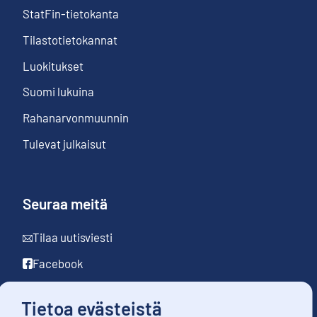
StatFin-tietokanta
Tilastotietokannat
Luokitukset
Suomi lukuina
Rahanarvonmuunnin
Tulevat julkaisut
Seuraa meitä
Tilaa uutisviesti
Facebook
LinkedIn
Tietoa evästeistä
YouTube