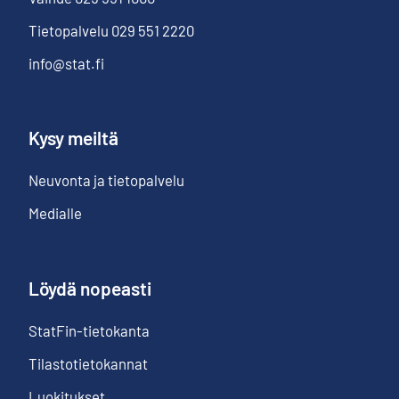
Tietopalvelu
029 551 2220
info@stat.fi
Kysy meiltä
Neuvonta ja tietopalvelu
Medialle
Löydä nopeasti
StatFin-tietokanta
Tilastotietokannat
Luokitukset