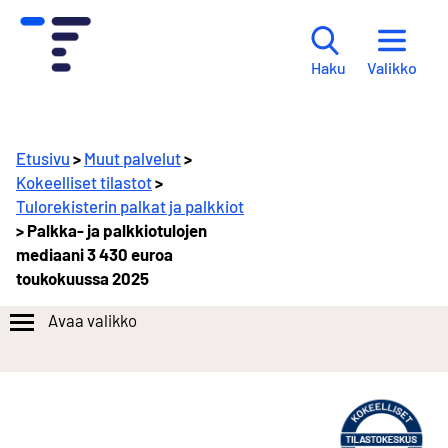
Valikko
Haku
Etusivu
>
Muut palvelut
>
Kokeelliset tilastot
>
Tulorekisterin palkat ja palkkiot
> Palkka- ja palkkiotulojen
mediaani 3 430 euroa
toukokuussa 2025
Avaa valikko
S
i
i
r
r
y