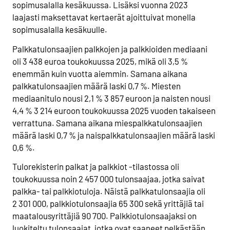
sopimusalalla kesäkuussa. Lisäksi vuonna 2023
laajasti maksettavat kertaerät ajoittuivat monella
sopimusalalla kesäkuulle.
Palkkatulonsaajien palkkojen ja palkkioiden mediaani
oli 3 438 euroa toukokuussa 2025, mikä oli 3,5 %
enemmän kuin vuotta aiemmin. Samana aikana
palkkatulonsaajien määrä laski 0,7 %. Miesten
mediaanitulo nousi 2,1 % 3 857 euroon ja naisten nousi
4,4 % 3 214 euroon toukokuussa 2025 vuoden takaiseen
verrattuna. Samana aikana miespalkkatulonsaajien
määrä laski 0,7 % ja naispalkkatulonsaajien määrä laski
0,6 %.
Tulorekisterin palkat ja palkkiot -tilastossa oli
toukokuussa noin 2 457 000 tulonsaajaa, jotka saivat
palkka- tai palkkiotuloja. Näistä palkkatulonsaajia oli
2 301 000, palkkiotulonsaajia 65 300 sekä yrittäjiä tai
maatalousyrittäjiä 90 700. Palkkiotulonsaajaksi on
luokiteltu tulonsaajat, jotka ovat saaneet pelkästään