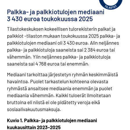
t
Palkka- ja palkkiotulojen mediaani
t
o
3 430
euroa toukokuussa 2025
i
Tilastokeskuksen kokeellisen tulorekisterin palkat ja
s
palkkiot -tilaston mukaan toukokuussa 2025 palkka- ja
e
e
palkkiotulojen mediaani oli 3 430 euroa. Alin neljännes
n
palkka- ja palkkiotuloja saaneista sai 2 384 euroa tai
p
vähemmän. Ylin neljännes palkka- ja palkkiotuloja
a
saaneista sai 4 768 euroa tai enemmän.
l
v
Mediaani tarkoittaa järjestetyn ryhmän keskimmäistä
e
havaintoa. Puolet tarkastelun kohteena olevasta
l
ryhmästä ansaitsee mediaania enemmän ja puolet
u
mediaania vähemmän. Kaikki tuloerät ilmoitetaan
u
bruttoina eli niistä ei ole pidätetty veroja eikä
n
.
sosiaalivakuutusmaksuja.
Kuvio 1. Palkka- ja palkkiotulojen mediaani
kuukausittain 2023–2025