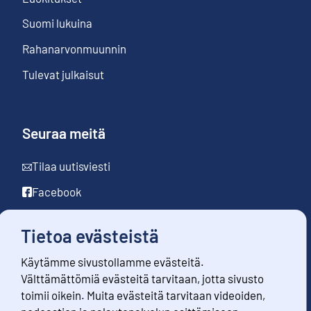
Suomi lukuina
Rahanarvonmuunnin
Tulevat julkaisut
Seuraa meitä
Tilaa uutisviesti
Facebook
LinkedIn
Tietoa evästeistä
YouTube
Käytämme sivustollamme evästeitä.
Instagram
Välttämättömiä evästeitä tarvitaan, jotta sivusto
toimii oikein. Muita evästeitä tarvitaan videoiden,