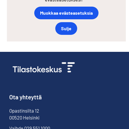
Muokkaa evästeasetuksia
Sulje
Ota yhteyttä
Opastinsilta
12
00520
Helsinki
Vaihde
029 551 1000