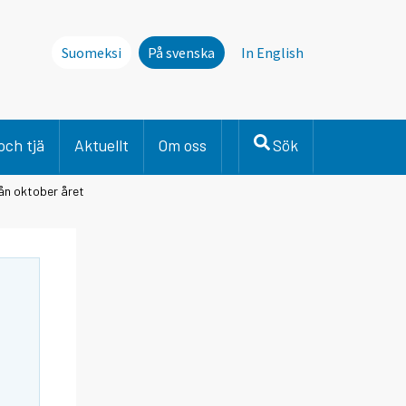
Suomeksi
På svenska
In English
och tjä
Aktuellt
Om oss
Sök
rån oktober året