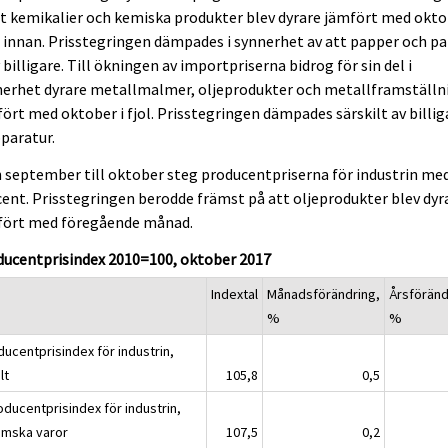
t kemikalier och kemiska produkter blev dyrare jämfört med okt
 innan. Prisstegringen dämpades i synnerhet av att papper och p
 billigare. Till ökningen av importpriserna bidrog för sin del i
nerhet dyrare metallmalmer, oljeprodukter och metallframställn
ört med oktober i fjol. Prisstegringen dämpades särskilt av billig
paratur.
 september till oktober steg producentpriserna för industrin med
ent. Prisstegringen berodde främst på att oljeprodukter blev dyr
fört med föregående månad.
ducentprisindex 2010=100, oktober 2017
Indextal
Månadsförändring,
Årsföränd
%
%
ducentprisindex för industrin,
lt
105,8
0,5
oducentprisindex för industrin,
emska varor
107,5
0,2