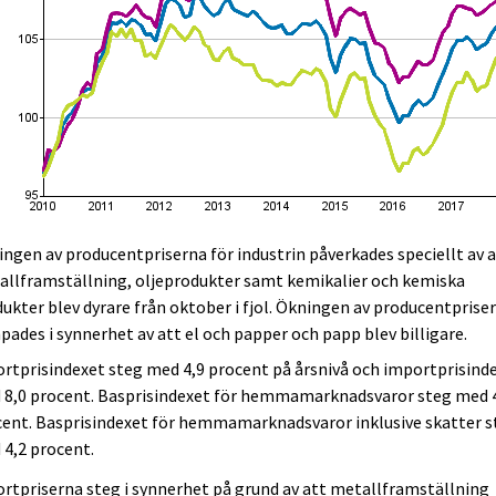
ngen av producentpriserna för industrin påverkades speciellt av 
allframställning, oljeprodukter samt kemikalier och kemiska
ukter blev dyrare från oktober i fjol. Ökningen av producentprise
ades i synnerhet av att el och papper och papp blev billigare.
rtprisindexet steg med 4,9 procent på årsnivå och importprisind
 8,0 procent. Basprisindexet för hemmamarknadsvaror steg med 
ent. Basprisindexet för hemmamarknadsvaror inklusive skatter s
4,2 procent.
rtpriserna steg i synnerhet på grund av att metallframställning