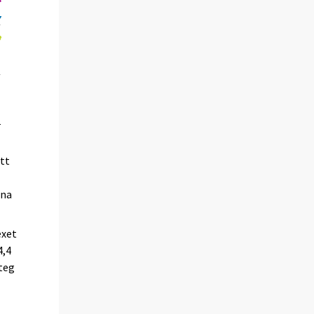
att
rna
exet
4,4
teg