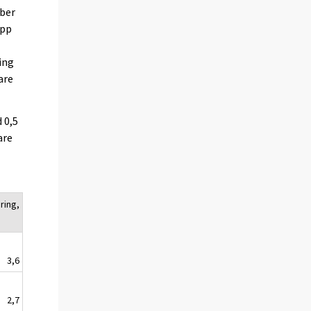
ober
app
ing
are
 0,5
are
ring,
3,6
2,7