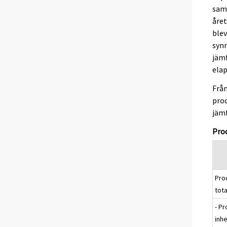
sam
året
blev
syn
jämf
elap
Från
proc
jäm
Pro
Pro
tota
- Pr
inh