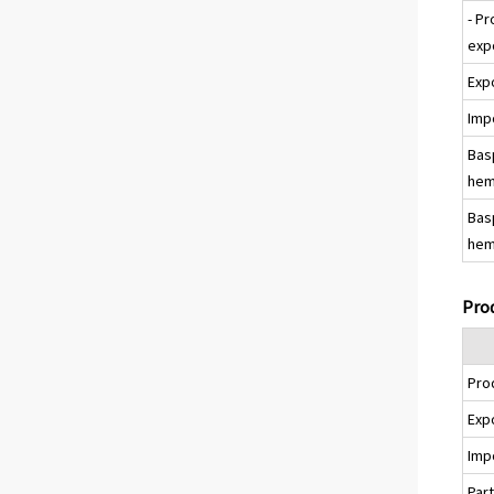
- Pr
exp
Exp
Imp
Bas
hem
Bas
hem
Pro
Pro
Exp
Imp
Part