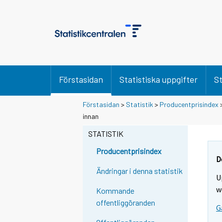
Förstasidan
Statistiska uppgifter
St
Förstasidan
>
Statistik
>
Producentprisindex
Y
Y
innan
o
o
u
u
STATISTIK
a
a
r
r
Producentprisindex
e
e
D
m
m
Ändringar i denna statistik
U
o
o
v
v
w
Kommande
i
i
offentliggöranden
G
n
n
g
g