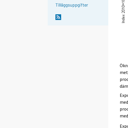
Tilläggsuppgifter
Ökni
met
prod
dämp
Expo
med
proc
med 
Expo