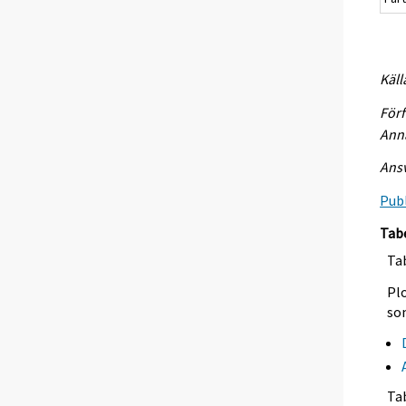
Käll
Förf
Anna
Ansv
Publ
Tab
Tab
Plo
so
Ta