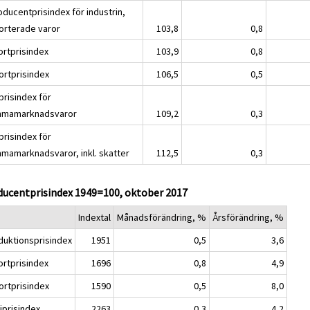
oducentprisindex för industrin,
orterade varor
103,8
0,8
ortprisindex
103,9
0,8
ortprisindex
106,5
0,5
prisindex för
mamarknadsvaror
109,2
0,3
prisindex för
mamarknadsvaror, inkl. skatter
112,5
0,3
ducentprisindex 1949=100, oktober 2017
Indextal
Månadsförändring, %
Årsförändring, %
duktionsprisindex
1951
0,5
3,6
ortprisindex
1696
0,8
4,9
ortprisindex
1590
0,5
8,0
iprisindex
2263
0,3
4,2