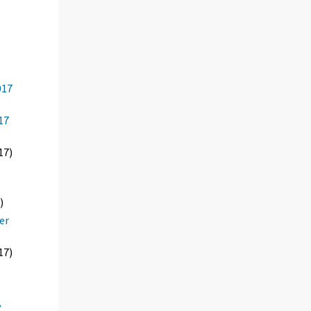
017
17
17)
)
er
17)
,