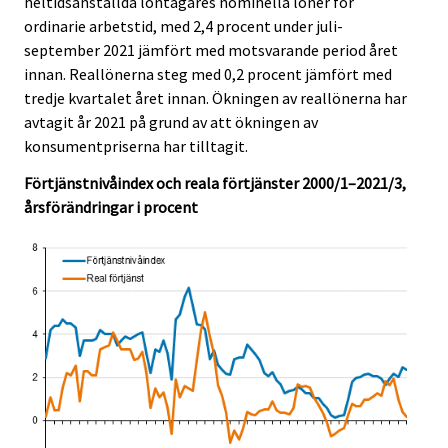
heltidsanställda löntagares nominella löner för
c
c
e
e
ordinarie arbetstid, med 2,4 procent under juli-
.
.
september 2021 jämfört med motsvarande period året
innan. Reallönerna steg med 0,2 procent jämfört med
tredje kvartalet året innan. Ökningen av reallönerna har
avtagit år 2021 på grund av att ökningen av
konsumentpriserna har tilltagit.
Förtjänstnivåindex och reala förtjänster 2000/1–2021/3,
årsförändringar i procent