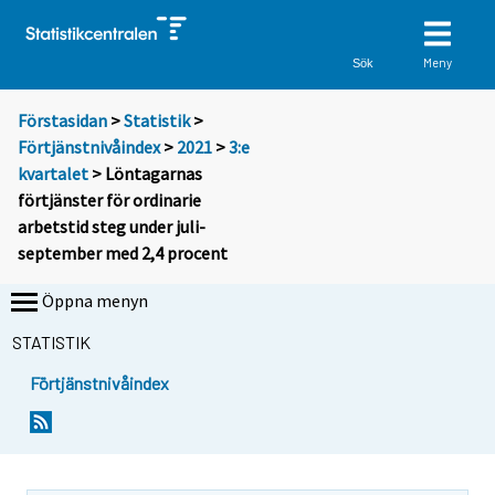
Meny
Sök
Förstasidan
>
Statistik
>
Förtjänstnivåindex
>
2021
>
3:e
kvartalet
> Löntagarnas
förtjänster för ordinarie
arbetstid steg under juli-
september med 2,4 procent
Öppna menyn
STATISTIK
Förtjänstnivåindex
Y
Y
o
o
u
u
a
a