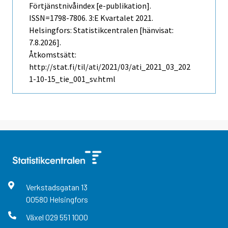
Förtjänstnivåindex [e-publikation].
ISSN=1798-7806.
3:e Kvartalet
2021.
Helsingfors: Statistikcentralen [hänvisat:
7.8.2026].
Åtkomstsätt:
http://stat.fi/til/ati/2021/03/ati_2021_03_202
1-10-15_tie_001_sv.html
Verkstadsgatan
13
00580
Helsingfors
Växel
029 551 1000