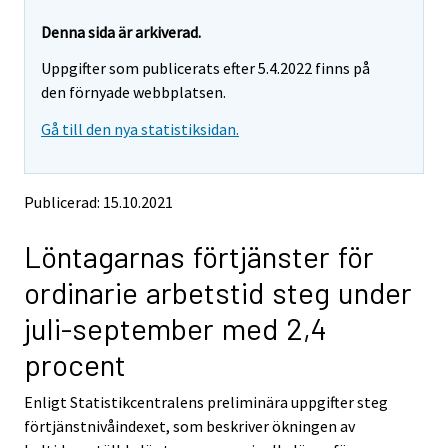
r
r
e
e
Denna sida är arkiverad.
m
m
Uppgifter som publicerats efter 5.4.2022 finns på
o
o
v
v
den förnyade webbplatsen.
i
i
Gå till den nya statistiksidan.
n
n
g
g
t
t
o
o
Publicerad: 15.10.2021
a
a
n
n
Löntagarnas förtjänster för
o
o
t
t
ordinarie arbetstid steg under
h
h
e
e
juli-september med 2,4
r
r
s
s
procent
e
e
r
r
Enligt Statistikcentralens preliminära uppgifter steg
v
v
förtjänstnivåindexet, som beskriver ökningen av
i
i