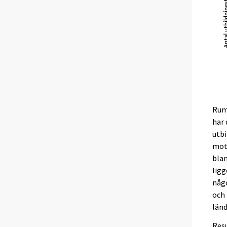
Rumä
har
utbi
mots
bla
ligg
någ
och
länd
Resu