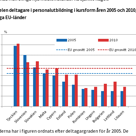
len deltagare i personalutbildning i kursform åren 2005 och 2010
ga EU-länder
erna har i figuren ordnats efter deltagargraden för år 2005. De