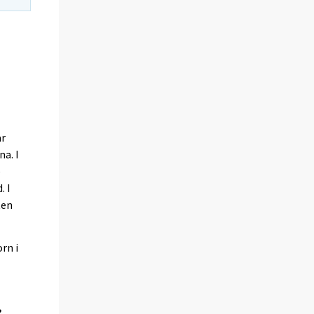
ar
a. I
e
. I
ten
rn i
.
,