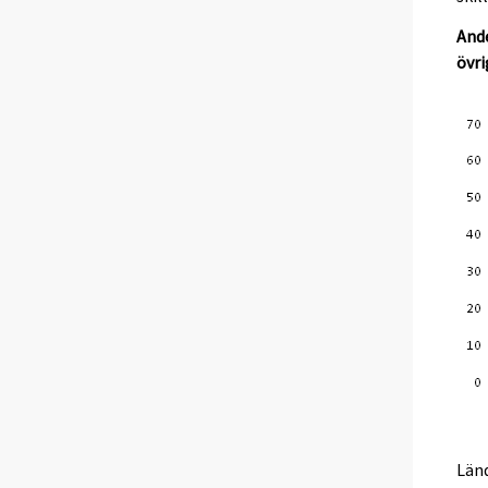
Ande
övri
Länd