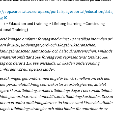
://epp.eurostat.ec.europa.eu/portal/page/portal/education/data
se
Education and training > Lifelong learning > Continuing
tional Training)
rsökningen omfattar företag med minst 10 anställda inom den pri
orn år 2010, undantaget jord- och skogsbruksbranschen,
ldningsbranschen samt social- och hälsovårdsbranschen. Finlands
smaterial omfattar 1 560 företag som representerar totalt 16 380
tag och deras 1 150 000 anställda. En likadan undersökning
mfördes i 32 europeiska länder.
ersökningen genomförs med ungefär fem års mellanrum och den
der personalutbildning som bekostas av arbetsgivaren, antalet
agare i kursutbildning, antalet utbildningsdagar i personalutbildni
ldningsanordnare och -innehåll samt utbildningskostnader. Dess
der man andra utbildningsformer än kurser samt läroavtalsutbildn
tagets utbildningsstrategier och olika hinder för anordnande av