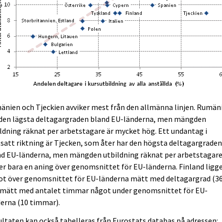
nien och Tjeckien avviker mest från den allmänna linjen. Rumän
 den lägsta deltagargraden bland EU-länderna, men mängden
ldning räknat per arbetstagare är mycket hög. Ett undantag i
att riktning är Tjecken, som åter har den högsta deltagargrade
nd EU-länderna, men mängden utbildning räknat per arbetstagar
er bara en aning över genomsnittet för EU-länderna. Finland ligg
ot över genomsnittet för EU-länderna mätt med deltagargrad (3
 mätt med antalet timmar något under genomsnittet för EU-
erna (10 timmar).
ltaten kan också tabelleras från Eurostats databas på adressen: