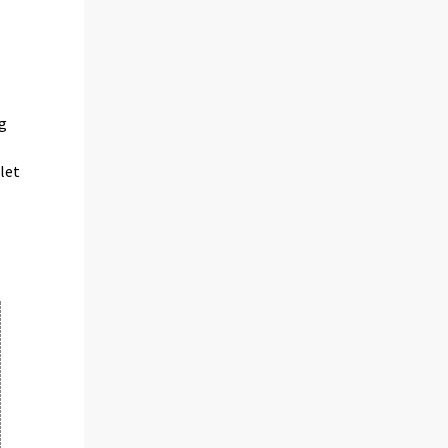
ng
let