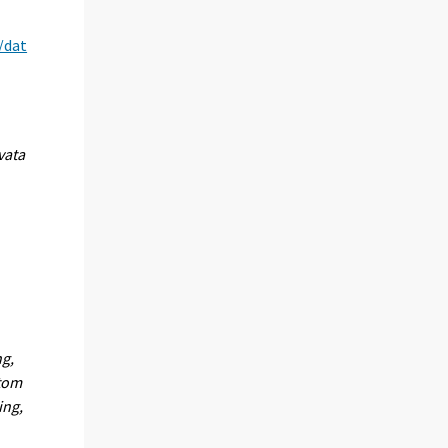
/dat
vata
ng,
utom
ing,