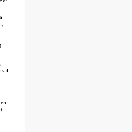
e år
ka
l,
)
,
drad
m
 en
tt