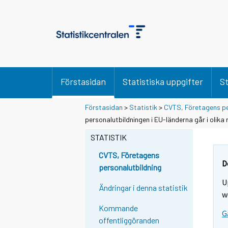
Förstasidan
Statistiska uppgifter
St
Förstasidan
>
Statistik
>
CVTS, Företagens pe
Y
personalutbildningen i EU-länderna går i olika 
o
STATISTIK
u
a
CVTS, Företagens
r
D
personalutbildning
e
U
m
Ändringar i denna statistik
w
o
Kommande
v
G
offentliggöranden
i