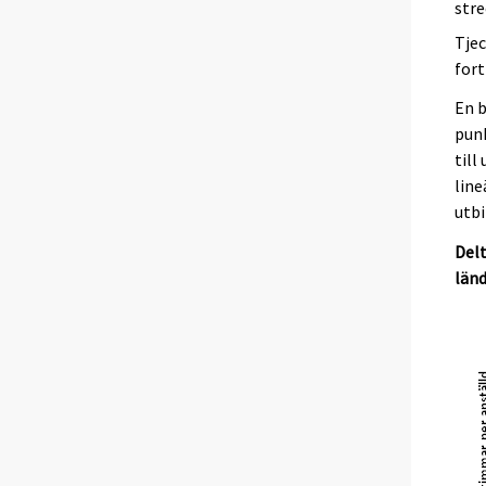
stre
Tjec
fort
En b
punk
till
line
utbi
Delt
länd