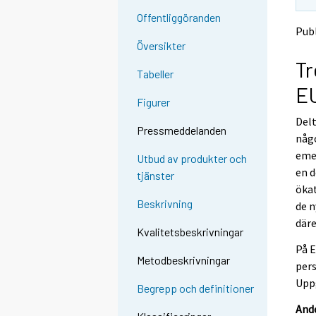
n
Offentliggöranden
g
Publ
t
Översikter
o
Tr
Tabeller
a
EU
n
Figurer
o
Delt
t
Pressmeddelanden
någo
h
emel
Utbud av produkter och
e
en 
tjänster
r
ökat
s
Beskrivning
de n
e
däre
r
Kvalitetsbeskrivningar
v
På E
Metodbeskrivningar
i
pers
c
Uppg
Begrepp och definitioner
e
Ande
.