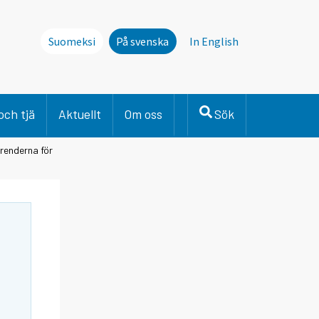
Suomeksi
På svenska
In English
och tjä
Aktuellt
Om oss
Sök
renderna för