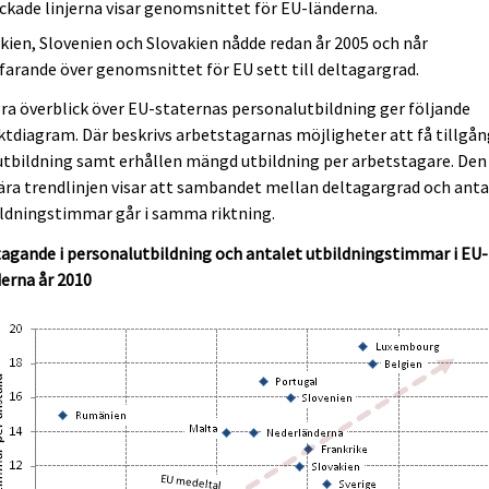
ckade linjerna visar genomsnittet för EU-länderna.
kien, Slovenien och Slovakien nådde redan år 2005 och når
farande över genomsnittet för EU sett till deltagargrad.
ra överblick över EU-staternas personalutbildning ger följande
tdiagram. Där beskrivs arbetstagarnas möjligheter att få tillgå
 utbildning samt erhållen mängd utbildning per arbetstagare. Den
ära trendlinjen visar att sambandet mellan deltagargrad och anta
ldningstimmar går i samma riktning.
agande i personalutbildning och antalet utbildningstimmar i EU-
erna år 2010