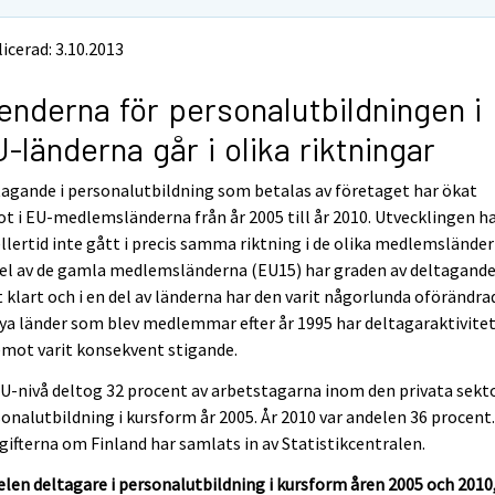
icerad: 3.10.2013
enderna för personalutbildningen i
-länderna går i olika riktningar
agande i personalutbildning som betalas av företaget har ökat
t i EU-medlemsländerna från år 2005 till år 2010. Utvecklingen h
lertid inte gått i precis samma riktning i de olika medlemsländern
del av de gamla medlemsländerna (EU15) har graden av deltagand
 klart och i en del av länderna har den varit någorlunda oförändrad
ya länder som blev medlemmar efter år 1995 har deltagaraktivite
mot varit konsekvent stigande.
U-nivå deltog 32 procent av arbetstagarna inom den privata sekto
onalutbildning i kursform år 2005. År 2010 var andelen 36 procent
ifterna om Finland har samlats in av Statistikcentralen.
len deltagare i personalutbildning i kursform åren 2005 och 2010