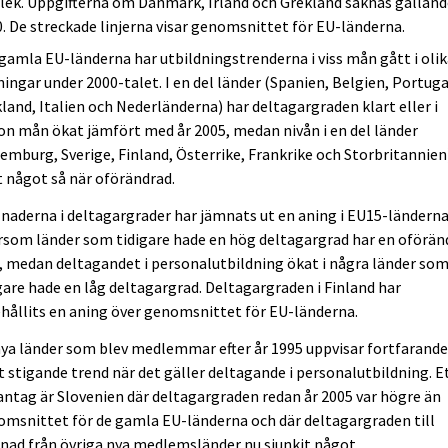
lek. Uppgifterna om Danmark, Irland och Grekland saknas gälland
. De streckade linjerna visar genomsnittet för EU-länderna.
 gamla EU-länderna har utbildningstrenderna i viss mån gått i oli
ningar under 2000-talet. I en del länder (Spanien, Belgien, Portuga
land, Italien och Nederländerna) har deltagargraden klart eller i
n mån ökat jämfört med år 2005, medan nivån i en del länder
emburg, Sverige, Finland, Österrike, Frankrike och Storbritannien
t något så när oförändrad.
lnaderna i deltagargrader har jämnats ut en aning i EU15-länderna
rsom länder som tidigare hade en hög deltagargrad har en oförän
, medan deltagandet i personalutbildning ökat i några länder so
gare hade en låg deltagargrad. Deltagargraden i Finland har
hållits en aning över genomsnittet för EU-länderna.
ya länder som blev medlemmar efter år 1995 uppvisar fortfarande
t stigande trend när det gäller deltagande i personalutbildning. E
ntag är Slovenien där deltagargraden redan år 2005 var högre än
msnittet för de gamla EU-länderna och där deltagargraden till
lnad från övriga nya medlemsländer nu sjunkit något.