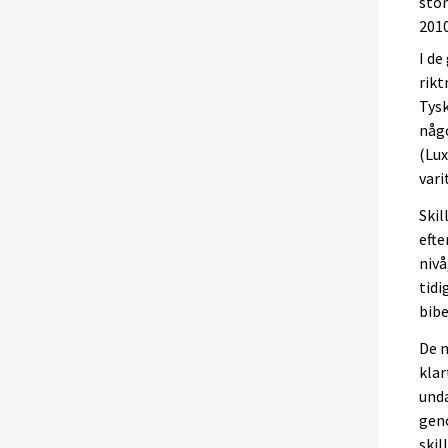
stor
2010
I de
rikt
Tysk
någo
(Lux
vari
Skil
efte
nivå
tidi
bibe
De n
klar
unda
geno
skil