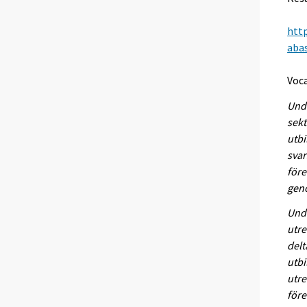
http
aba
(> 
Voca
Unde
sekt
utbi
svar
före
geno
Und
utre
delt
utbi
utre
före