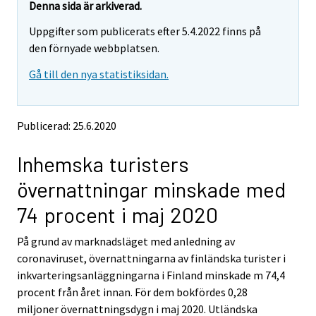
e
e
Denna sida är arkiverad.
m
m
Uppgifter som publicerats efter 5.4.2022 finns på
o
o
v
v
den förnyade webbplatsen.
i
i
Gå till den nya statistiksidan.
n
n
g
g
t
t
o
o
Publicerad: 25.6.2020
a
a
n
n
Inhemska turisters
o
o
t
t
övernattningar minskade med
h
h
e
e
74 procent i maj 2020
r
r
s
s
På grund av marknadsläget med anledning av
e
e
coronaviruset, övernattningarna av finländska turister i
r
r
v
v
inkvarteringsanläggningarna i Finland minskade m 74,4
i
i
procent från året innan. För dem bokfördes 0,28
c
c
miljoner övernattningsdygn i maj 2020. Utländska
e
e