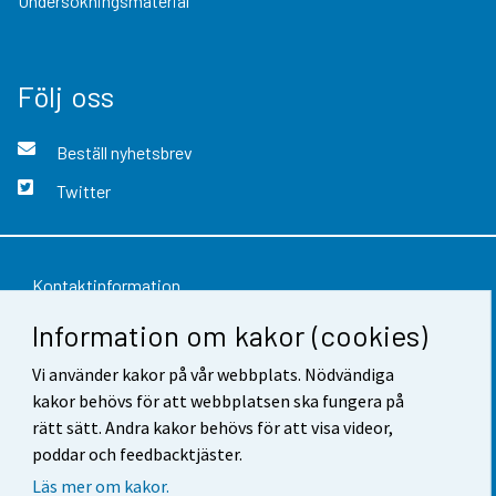
Undersökningsmaterial
Följ oss
Beställ nyhetsbrev
Twitter
Kontaktinformation
Information om kakor (cookies)
Respons
Vi använder kakor på vår webbplats. Nödvändiga
Användarvillkor
kakor behövs för att webbplatsen ska fungera på
Dataskydd
rätt sätt. Andra kakor behövs för att visa videor,
poddar och feedbacktjäster.
Tillgänglighet
Läs mer om kakor.