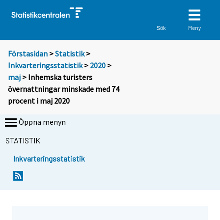
Meny
Sök
Förstasidan
>
Statistik
>
Inkvarteringsstatistik
>
2020
>
maj
> Inhemska turisters
övernattningar minskade med 74
procent i maj 2020
Öppna menyn
STATISTIK
Inkvarteringsstatistik
Y
Y
o
o
u
u
a
a
r
r