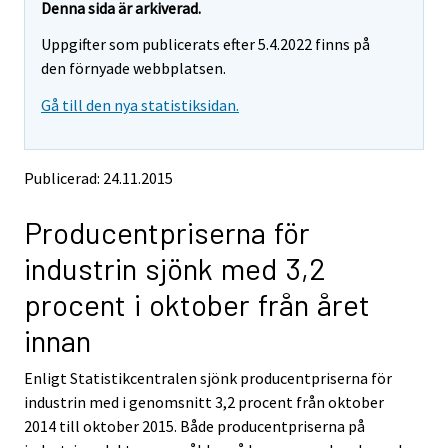
e
e
Denna sida är arkiverad.
m
m
Uppgifter som publicerats efter 5.4.2022 finns på
o
o
v
v
den förnyade webbplatsen.
i
i
Gå till den nya statistiksidan.
n
n
g
g
t
t
o
o
Publicerad: 24.11.2015
a
a
n
n
Producentpriserna för
o
o
t
t
industrin sjönk med 3,2
h
h
e
e
procent i oktober från året
r
r
s
s
innan
e
e
r
r
Enligt Statistikcentralen sjönk producentpriserna för
v
v
industrin med i genomsnitt 3,2 procent från oktober
i
i
2014 till oktober 2015. Både producentpriserna på
c
c
e
e