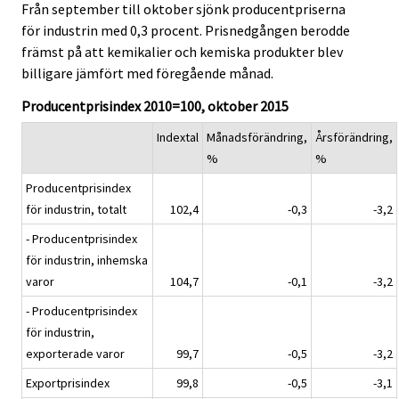
Från september till oktober sjönk producentpriserna
för industrin med 0,3 procent. Prisnedgången berodde
främst på att kemikalier och kemiska produkter blev
billigare jämfört med föregående månad.
Producentprisindex 2010=100, oktober 2015
Indextal
Månadsförändring,
Årsförändring,
%
%
Producentprisindex
för industrin, totalt
102,4
-0,3
-3,2
- Producentprisindex
för industrin, inhemska
varor
104,7
-0,1
-3,2
- Producentprisindex
för industrin,
exporterade varor
99,7
-0,5
-3,2
Exportprisindex
99,8
-0,5
-3,1