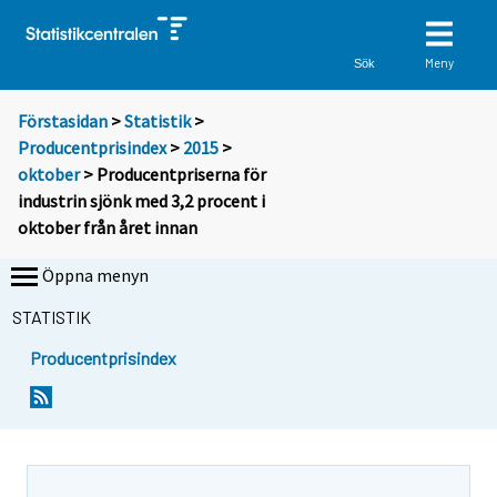
Meny
Sök
Förstasidan
>
Statistik
>
Producentprisindex
>
2015
>
oktober
> Producentpriserna för
industrin sjönk med 3,2 procent i
oktober från året innan
Öppna menyn
STATISTIK
Producentprisindex
Y
Y
o
o
u
u
a
a
r
r