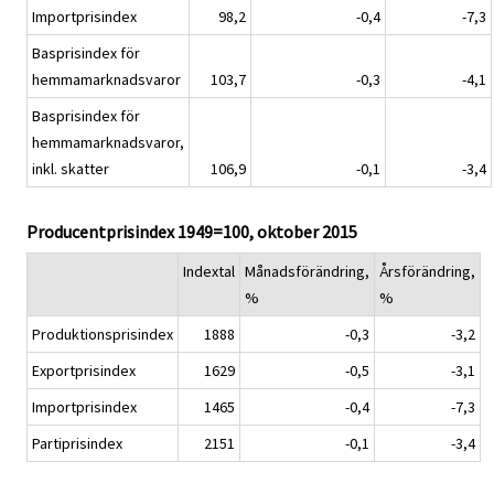
Importprisindex
98,2
-0,4
-7,3
Basprisindex för
hemmamarknadsvaror
103,7
-0,3
-4,1
Basprisindex för
hemmamarknadsvaror,
inkl. skatter
106,9
-0,1
-3,4
Producentprisindex 1949=100, oktober 2015
Indextal
Månadsförändring,
Årsförändring,
%
%
Produktionsprisindex
1888
-0,3
-3,2
Exportprisindex
1629
-0,5
-3,1
Importprisindex
1465
-0,4
-7,3
Partiprisindex
2151
-0,1
-3,4