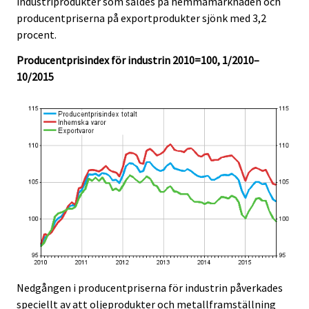
industriprodukter som såldes på hemmamarknaden och
.
.
producentpriserna på exportprodukter sjönk med 3,2
procent.
Producentprisindex för industrin 2010=100, 1/2010–
10/2015
Nedgången i producentpriserna för industrin påverkades
speciellt av att oljeprodukter och metallframställning