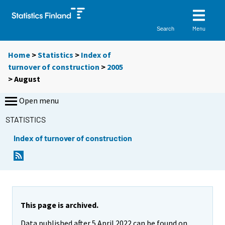
Menu
Search
Home
>
Statistics
>
Index of
turnover of construction
>
2005
>
August
Open menu
STATISTICS
Index of turnover of construction
This page is archived.
Data published after 5 April 2022 can be found on