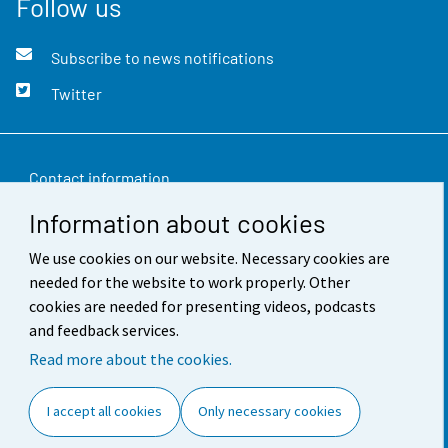
Follow us
Subscribe to news notifications
Twitter
Contact information
Information about cookies
Feedback
We use cookies on our website. Necessary cookies are
Terms of use
needed for the website to work properly. Other
Data protection
cookies are needed for presenting videos, podcasts
and feedback services.
Accessibility
Read more about the cookies.
About the site
I accept all cookies
Only necessary cookies
Cookie settings