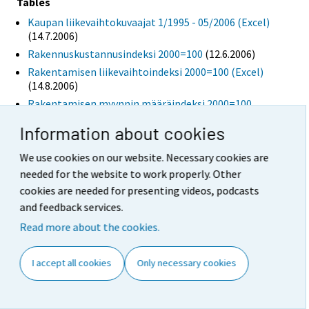
Tables
Kaupan liikevaihtokuvaajat 1/1995 - 05/2006 (Excel)
(14.7.2006)
Rakennuskustannusindeksi 2000=100
(12.6.2006)
Rakentamisen liikevaihtoindeksi 2000=100 (Excel)
(14.8.2006)
Rakentamisen myynnin määräindeksi 2000=100
(Excel)
(14.8.2006)
Information about cookies
Figures
We use cookies on our website. Necessary cookies are
Auto-, tukku- ja vähittäiskaupan liikevaihdon
needed for the website to work properly. Other
trendisarjat
(14.7.2006)
cookies are needed for presenting videos, podcasts
Maa- ja vesirakentamisen liikevaihtoindeksi 2000=100
(14.8.2006)
and feedback services.
Rakennuskustannusindeksi 1964=100, vuosimuutos%
Read more about the cookies.
(12.6.2006)
Rakennuskustannusindeksi 2000=100 ja
I accept all cookies
Only necessary cookies
kuluttajahintaindeksi 2000=100
(12.6.2006)
Rakentamisen liikevaihtoindeksi 2000=100
(14.8.2006)
Talonrakentamisen liikevaihtoindeksi 2000=100