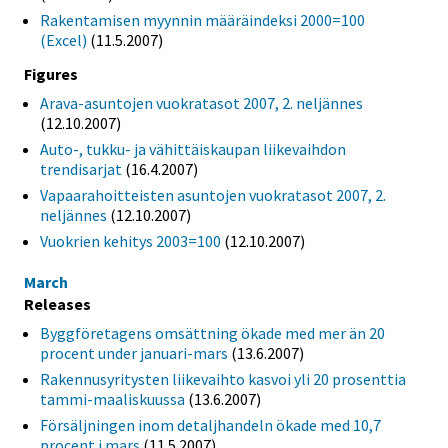
Rakentamisen myynnin määräindeksi 2000=100
(Excel)
(11.5.2007)
Figures
Arava-asuntojen vuokratasot 2007, 2. neljännes
(12.10.2007)
Auto-, tukku- ja vähittäiskaupan liikevaihdon
trendisarjat
(16.4.2007)
Vapaarahoitteisten asuntojen vuokratasot 2007, 2.
neljännes
(12.10.2007)
Vuokrien kehitys 2003=100
(12.10.2007)
March
Releases
Byggföretagens omsättning ökade med mer än 20
procent under januari-mars
(13.6.2007)
Rakennusyritysten liikevaihto kasvoi yli 20 prosenttia
tammi-maaliskuussa
(13.6.2007)
Försäljningen inom detaljhandeln ökade med 10,7
procent i mars
(11.5.2007)