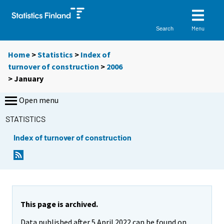
Menu
Search
Home
>
Statistics
>
Index of
turnover of construction
>
2006
>
January
Open menu
STATISTICS
Index of turnover of construction
This page is archived.
Data published after 5 April 2022 can be found on