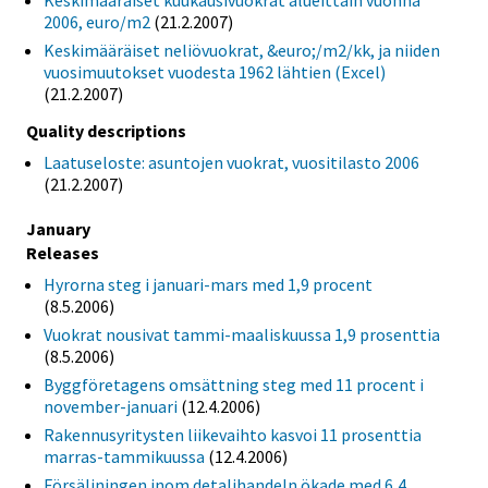
Keskimääräiset kuukausivuokrat alueittain vuonna
2006, euro/m2
(21.2.2007)
Keskimääräiset neliövuokrat, &euro;/m2/kk, ja niiden
vuosimuutokset vuodesta 1962 lähtien (Excel)
(21.2.2007)
Quality descriptions
Laatuseloste: asuntojen vuokrat, vuositilasto 2006
(21.2.2007)
January
Releases
Hyrorna steg i januari-mars med 1,9 procent
(8.5.2006)
Vuokrat nousivat tammi-maaliskuussa 1,9 prosenttia
(8.5.2006)
Byggföretagens omsättning steg med 11 procent i
november-januari
(12.4.2006)
Rakennusyritysten liikevaihto kasvoi 11 prosenttia
marras-tammikuussa
(12.4.2006)
Försäljningen inom detaljhandeln ökade med 6,4