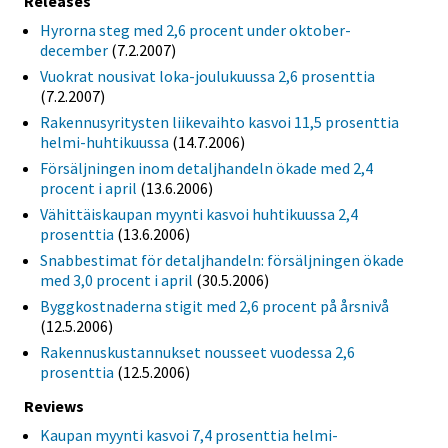
Releases
Hyrorna steg med 2,6 procent under oktober-
december
(7.2.2007)
Vuokrat nousivat loka-joulukuussa 2,6 prosenttia
(7.2.2007)
Rakennusyritysten liikevaihto kasvoi 11,5 prosenttia
helmi-huhtikuussa
(14.7.2006)
Försäljningen inom detaljhandeln ökade med 2,4
procent i april
(13.6.2006)
Vähittäiskaupan myynti kasvoi huhtikuussa 2,4
prosenttia
(13.6.2006)
Snabbestimat för detaljhandeln: försäljningen ökade
med 3,0 procent i april
(30.5.2006)
Byggkostnaderna stigit med 2,6 procent på årsnivå
(12.5.2006)
Rakennuskustannukset nousseet vuodessa 2,6
prosenttia
(12.5.2006)
Reviews
Kaupan myynti kasvoi 7,4 prosenttia helmi-