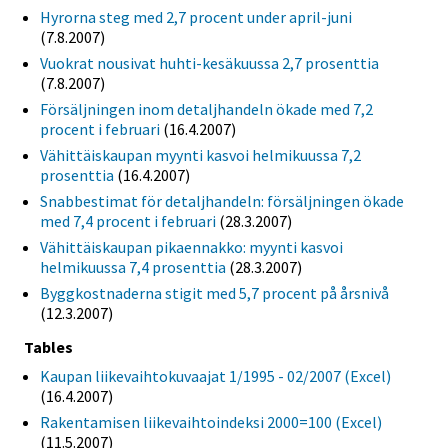
Hyrorna steg med 2,7 procent under april-juni
(7.8.2007)
Vuokrat nousivat huhti-kesäkuussa 2,7 prosenttia
(7.8.2007)
Försäljningen inom detaljhandeln ökade med 7,2
procent i februari
(16.4.2007)
Vähittäiskaupan myynti kasvoi helmikuussa 7,2
prosenttia
(16.4.2007)
Snabbestimat för detaljhandeln: försäljningen ökade
med 7,4 procent i februari
(28.3.2007)
Vähittäiskaupan pikaennakko: myynti kasvoi
helmikuussa 7,4 prosenttia
(28.3.2007)
Byggkostnaderna stigit med 5,7 procent på årsnivå
(12.3.2007)
Tables
Kaupan liikevaihtokuvaajat 1/1995 - 02/2007 (Excel)
(16.4.2007)
Rakentamisen liikevaihtoindeksi 2000=100 (Excel)
(11.5.2007)