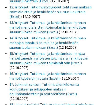
suuruusluokittain (Excel)
(12.10.2007)
12. Yritykset: Tutkimustyövuodet tehtävien mukaan
toimialoittain ja henkilöstön suuruusluokittain
(Excel)
(12.10.2007)
13. Yritykset: Tutkimus- ja kehittämistoiminnan
menot menolajeittain toimialan ja henkilöstön
suuruusluokan mukaan (Excel)
(12.10.2007)
14. Yritykset: Tutkimus- ja kehittämistoiminnan
menojen rahoitus toimialan ja henkilöstön
suuruusluokan mukaan (Excel)
(12.10.2007)
15. Yritykset: Tutkimus- ja kehittämistoimintaa
harjoittaneiden yritysten lukumäärä henkilöstön
suuruusluokan mukaan toimialoittain (Excel)
(12.10.2007)
16. Yritykset: Tutkimus- ja kehittämistoiminnan
menot tuoteryhmittäin (Excel)
(12.10.2007)
17. Julkinen sektori: Tutkimushenkilökunta
koulutuksen ja sukupuolen mukaan
hallinnonaloittain ja sektoreittain (Excel)
(12.10.2007)
18. ulkinen sektori: Tutkimushenkilökunta tehtävien