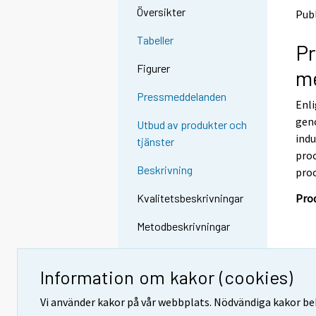
o
o
Översikter
Publ
a
a
n
n
Tabeller
Pr
o
o
t
t
Figurer
me
h
h
e
e
Pressmeddelanden
Enli
r
r
s
s
geno
Utbud av produkter och
e
e
ind
tjänster
r
r
pro
v
v
Beskrivning
pro
i
i
c
c
Prod
Kvalitetsbeskrivningar
e
e
.
.
Metodbeskrivningar
Begrepp och definitioner
Information om kakor (cookies)
Klassificeringar
Vi använder kakor på vår webbplats. Nödvändiga kakor beh
Tilläggsuppgifter