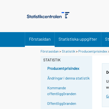
Förstasidan
Statistiska uppgifter
St
Y
Y
Förstasidan
>
Statistik
>
Producentprisindex
o
o
u
u
STATISTIK
a
a
r
r
Producentprisindex
e
e
D
m
m
Ändringar i denna statistik
U
o
o
v
v
w
Kommande
i
i
offentliggöranden
G
n
n
g
g
Offentliggöranden
t
t