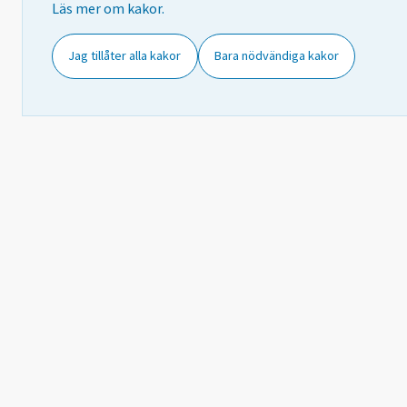
Läs mer om kakor.
Jag tillåter alla kakor
Bara nödvändiga kakor
Ökni
met
olje
pro
samt
Expo
med
proc
med 
Expo