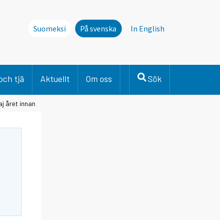
Suomeksi
På svenska
In English
och tjä
Aktuellt
Om oss
Sök
j året innan