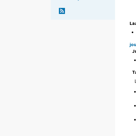
La
jo
J
T