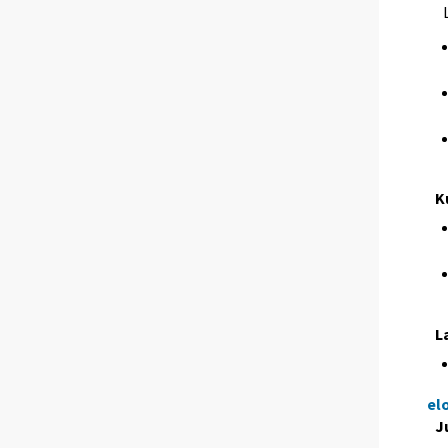
K
L
el
J