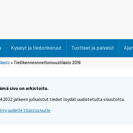
a
Kyselyt ja tiedonkeruut
Tuotteet ja palvelut
Aja
lasto
> Tieliikenneonnettomuustilasto 2019
ämä sivu on arkistoitu.
.4.2022 jälkeen julkaistut tiedot löydät uudistetulta sivustolta.
iirry uudelle tilastosivulle