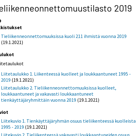
eliikenneonnettomuustilasto 2019
9
lkistukset
Tieliikenneonnettomuuksissa kuoli 211 ihmistä vuonna 2019
(19.1.2021)
ulukot
iitetaulukot
Liitetaulukko 1. Liikenteessä kuolleet ja loukkaantuneet 1995 -
2019
(19.1.2021)
Liitetaulukko 2. Tieliikenneonnettomuuksissa kuolleet,
loukkaantuneet ja vakavasti loukkaantuneet
tienkäyttäjäryhmittäin vuonna 2019
(19.1.2021)
viot
Liitekuvio 1. Tienkäyttäjäryhmän osuus tieliikenteessä kuolleista
1995 - 2019
(19.1.2021)
Liitekuvio 2. Tieliikenteessä vakavasti loukkaantuneiden osuus