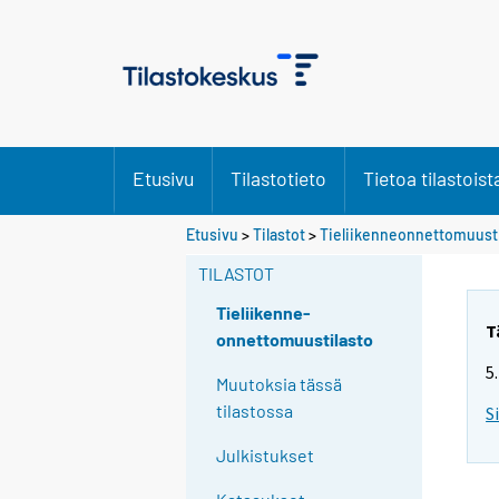
Etusivu
Tilastotieto
Tietoa tilastoist
Etusivu
>
Tilastot
>
Tieliikenneonnettomuusti
TILASTOT
Tieliikenne-
T
onnettomuustilasto
5
Muutoksia tässä
tilastossa
S
Julkistukset