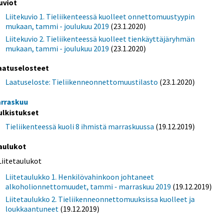
uviot
Liitekuvio 1. Tieliikenteessä kuolleet onnettomuustyypin
mukaan, tammi - joulukuu 2019
(23.1.2020)
Liitekuvio 2. Tieliikenteessä kuolleet tienkäyttäjäryhmän
mukaan, tammi - joulukuu 2019
(23.1.2020)
aatuselosteet
Laatuseloste: Tieliikenneonnettomuustilasto
(23.1.2020)
rraskuu
ulkistukset
Tieliikenteessä kuoli 8 ihmistä marraskuussa
(19.12.2019)
aulukot
Liitetaulukot
Liitetaulukko 1. Henkilövahinkoon johtaneet
alkoholionnettomuudet, tammi - marraskuu 2019
(19.12.2019)
Liitetaulukko 2. Tieliikenneonnettomuuksissa kuolleet ja
loukkaantuneet
(19.12.2019)