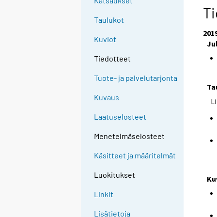
Katsaukset
Ti
Taulukot
201
Kuviot
Ju
Tiedotteet
Tuote- ja palvelutarjonta
Ta
Kuvaus
L
Laatuselosteet
Menetelmäselosteet
Käsitteet ja määritelmät
Luokitukset
Ku
Linkit
Lisätietoja