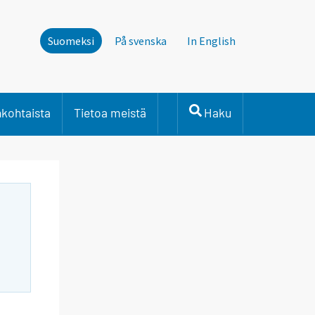
Suomeksi
På svenska
In English
nkohtaista
Tietoa meistä
Haku