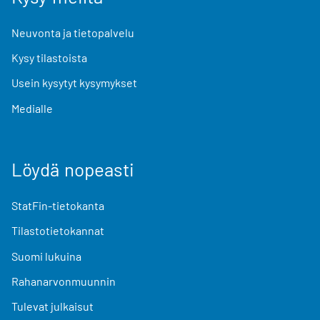
Neuvonta ja tietopalvelu
Kysy tilastoista
Usein kysytyt kysymykset
Medialle
Löydä nopeasti
StatFin-tietokanta
Tilastotietokannat
Suomi lukuina
Rahanarvonmuunnin
Tulevat julkaisut