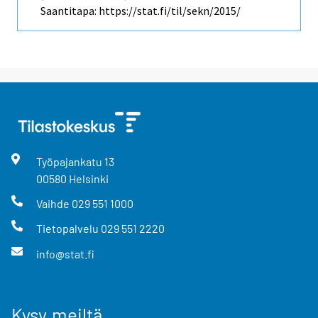
Saantitapa: https://stat.fi/til/sekn/2015/
Työpajankatu
13
00580
Helsinki
Vaihde
029 551 1000
Tietopalvelu
029 551 2220
info@stat.fi
Kysy meiltä