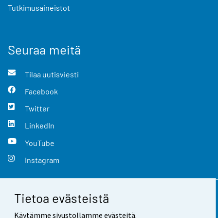
Tutkimusaineistot
Seuraa meitä
Tilaa uutisviesti
Facebook
Twitter
LinkedIn
YouTube
Instagram
Tietoa evästeistä
Yhteystiedot
Käytämme sivustollamme evästeitä.