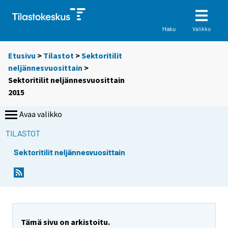
Valikko
Haku
Etusivu
>
Tilastot
>
Sektoritilit
neljännesvuosittain
>
Sektoritilit neljännesvuosittain
2015
Avaa valikko
TILASTOT
Sektoritilit neljännesvuosittain
Tämä sivu on arkistoitu.