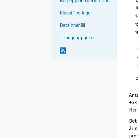
Begrepp och definitioner
Klassificeringar
Datainnehåll
Tilläggsuppgifter
Ant
±33 
fler
Det 
årin
proc