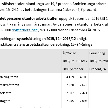
tslöshetstalet bland unga var 19,2 procent. Andelen unga arbets
dern 15–24 år av befolkningen i samma ålder var 6,7 procent.
let personer utanför arbetskraften
uppgick i december 2016 till 1
 dvs. lika många som året innan. Av personerna utanför arbetskra
166 000
dolt arbetslösa
, dvs. 12 000 fler än i december år 2015.
ndringar i sysselsättningen 2015/12 – 2016/12 enligt
istikcentralens arbetskraftsundersökning, 15–74-åringar
År/Månad
Förändring
2015/12
2016/12
2015/12 - 20
1000 personer
Procent, %
lkning totalt
4 109
4 109
tskraft totalt
2 628
2 628
selsatta
2 387
2 421
öntagare
2 045
2 095