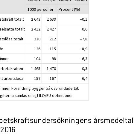
1000 personer
Procent (%)
tskraft totalt
2 643
2 639
–0,1
elsatta totalt
2 412
2 427
0,6
etslösa totalt
230
212
–7,8
än
126
115
–8,9
vinnor
104
98
–6,3
 arbetskraften
1 465
1 470
0,3
olt arbetslösa
157
167
6,4
umnen Förändring bygger på oavrundade tal.
ifterna samlas enligt ILO/EU-definitionen.
betskraftsundersökningens årsmedeltal
 2016