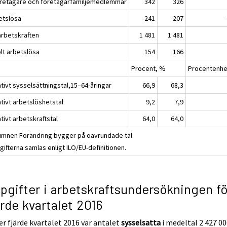
öretagare och företagarfamiljemedlemmar
342
326
etslösa
241
207
 arbetskraften
1 481
1 481
olt arbetslösa
154
166
Procent, %
Procentenhe
tivt sysselsättningstal,15–64-åringar
66,9
68,3
tivt arbetslöshetstal
9,2
7,9
tivt arbetskraftstal
64,0
64,0
umnen Förändring bygger på oavrundade tal.
ifterna samlas enligt ILO/EU-definitionen.
pgifter i arbetskraftsundersökningen fö
ärde kvartalet 2016
r fjärde kvartalet 2016 var antalet
sysselsatta
i medeltal 2 427 0