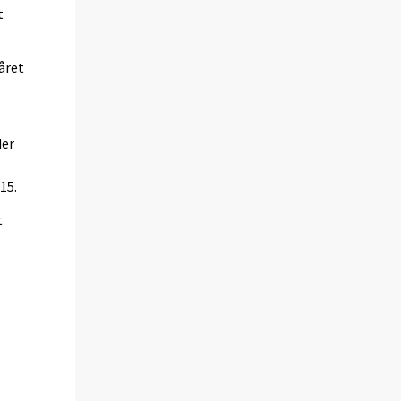
t
året
der
15.
t