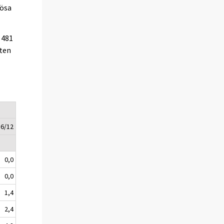
lösa
 481
ften
16/12
0,0
0,0
1,4
2,4