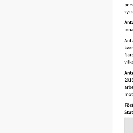
pers
sys
Ant
inna
Ant
kvar
fjär
vilk
Anta
2016
arbe
mots
Förä
Stat