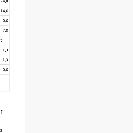
–4,8
–14,0
0,0
7,8
t
1,3
–1,3
0,0
r
00