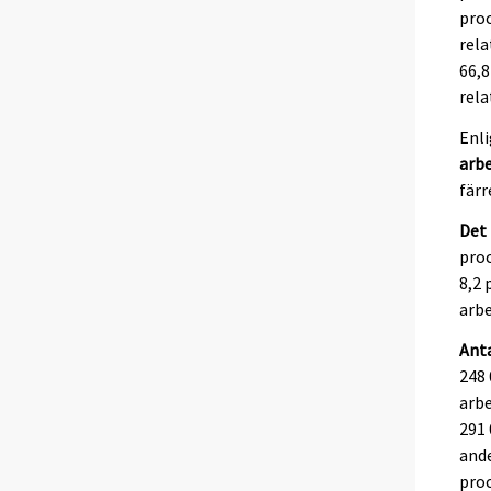
proc
rela
66,8
rela
Enli
arb
färr
Det 
proc
8,2 
arbe
Anta
248 
arbe
291 
ande
proc