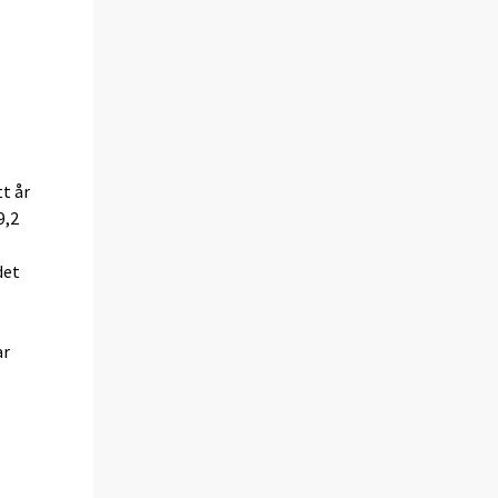
tt år
9,2
det
ar