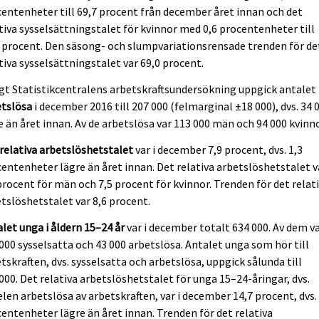
entenheter till 69,7 procent från december året innan och det
tiva sysselsättningstalet för kvinnor med 0,6 procentenheter till
 procent. Den säsong- och slumpvariationsrensade trenden för de
tiva sysselsättningstalet var 69,0 procent.
gt Statistikcentralens arbetskraftsundersökning uppgick antalet
etslösa
i december 2016 till 207 000 (felmarginal ±18 000), dvs. 34 
e än året innan. Av de arbetslösa var 113 000 män och 94 000 kvinno
relativa arbetslöshetstalet
var i december 7,9 procent, dvs. 1,3
entenheter lägre än året innan. Det relativa arbetslöshetstalet v
procent för män och 7,5 procent för kvinnor. Trenden för det relat
tslöshetstalet var 8,6 procent.
let unga i åldern 15–24 år
var i december totalt 634 000. Av dem v
000 sysselsatta och 43 000 arbetslösa. Antalet unga som hör till
tskraften, dvs. sysselsatta och arbetslösa, uppgick sålunda till
000. Det relativa arbetslöshetstalet för unga 15–24-åringar, dvs.
len arbetslösa av arbetskraften, var i december 14,7 procent, dvs. 
entenheter lägre än året innan. Trenden för det relativa