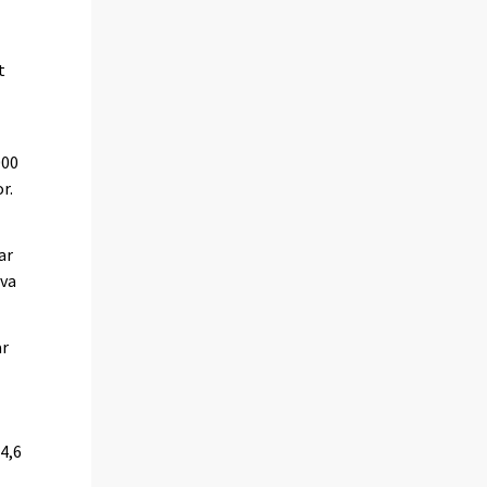
t
000
r.
ar
iva
ar
4,6