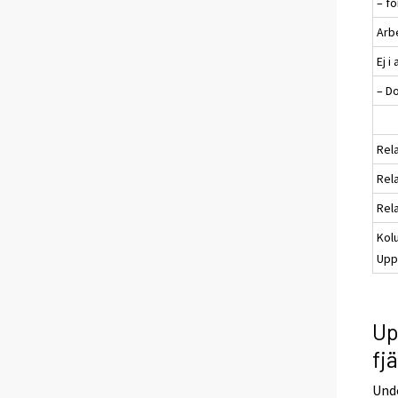
– f
Arb
Ej i
– D
Rela
Rela
Rela
Kol
Uppg
Up
fj
Unde