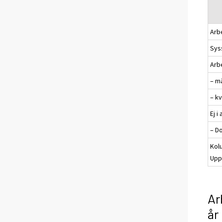
Arbe
Syss
Arb
– m
– k
Ej i
– D
Kol
Uppg
Ar
år