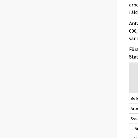
arbe
i ål
Anta
000,
var 
Förä
Stat
Befo
Arbe
Sys
– l