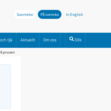
Suomeksi
På svenska
In English
och tjä
Aktuellt
Om oss
Sök
,9 procent