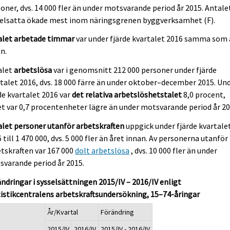
oner, dvs. 14 000 fler än under motsvarande period år 2015. Antale
selsatta ökade mest inom näringsgrenen byggverksamhet (F).
alet arbetade timmar
var under fjärde kvartalet 2016 samma som 
n.
alet
arbetslösa
var i genomsnitt 212 000 personer under fjärde
talet 2016, dvs. 18 000 färre än under oktober–december 2015. Un
de kvartalet 2016 var
det relativa arbetslöshetstalet
8,0 procent,
et var 0,7 procentenheter lägre än under motsvarande period år 20
let personer utanför arbetskraften
uppgick under fjärde kvartale
 till 1 470 000, dvs. 5 000 fler än året innan. Av personerna utanför
tskraften var 167 000
dolt arbetslösa
, dvs. 10 000 fler än under
varande period år 2015.
ndringar i sysselsättningen 2015/IV – 2016/IV enligt
istikcentralens arbetskraftsundersökning, 15–74-åringar
År/Kvartal
Förändring
2015/IV
2016/IV
2015/IV - 2016/IV