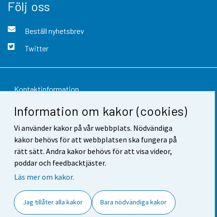
Följ oss
Beställ nyhetsbrev
Twitter
Kontaktinformation
Information om kakor (cookies)
Respons
Vi använder kakor på vår webbplats. Nödvändiga
Användarvillkor
kakor behövs för att webbplatsen ska fungera på
Dataskydd
rätt sätt. Andra kakor behövs för att visa videor,
poddar och feedbacktjäster.
Tillgänglighet
Läs mer om kakor.
Information om webbplatsen
Jag tillåter alla kakor
Bara nödvändiga kakor
Cookie-inställningar