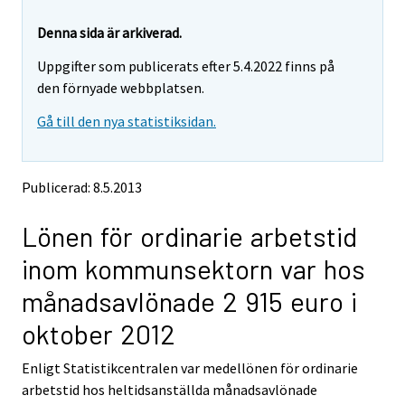
r
r
e
e
Denna sida är arkiverad.
m
m
Uppgifter som publicerats efter 5.4.2022 finns på
o
o
v
v
den förnyade webbplatsen.
i
i
Gå till den nya statistiksidan.
n
n
g
g
t
t
o
o
Publicerad: 8.5.2013
a
a
n
n
Lönen för ordinarie arbetstid
o
o
t
t
inom kommunsektorn var hos
h
h
e
e
månadsavlönade 2 915 euro i
r
r
s
s
oktober 2012
e
e
r
r
Enligt Statistikcentralen var medellönen för ordinarie
v
v
arbetstid hos heltidsanställda månadsavlönade
i
i