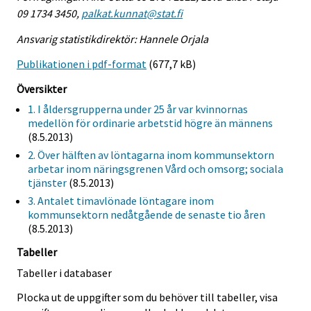
09 1734 3450,
palkat.kunnat@stat.fi
Ansvarig statistikdirektör: Hannele Orjala
Publikationen i pdf-format
(677,7 kB)
Översikter
1. I åldersgrupperna under 25 år var kvinnornas
medellön för ordinarie arbetstid högre än männens
(8.5.2013)
2. Över hälften av löntagarna inom kommunsektorn
arbetar inom näringsgrenen Vård och omsorg; sociala
tjänster
(8.5.2013)
3. Antalet timavlönade löntagare inom
kommunsektorn nedåtgående de senaste tio åren
(8.5.2013)
Tabeller
Tabeller i databaser
Plocka ut de uppgifter som du behöver till tabeller, visa