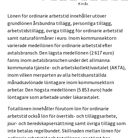
Lönen för ordinarie arbetstid innehåller utöver
grundlönen årsbundna tillägg, personliga tillägg,
arbetstidstillägg, övriga tillägg för ordinarie arbetstid
samt naturaförmåner i euro. Inom kommunsektorn
varierade medellönen för ordinarie arbetstid efter
avtalsbransch. Den lägsta medellönen (2 617 euro)
fanns inom avtalsbranschen under det allmänna
kommunala tjänste- och arbetskollektivavtalet (AKTA),
inom vilken merparten av alla heltidsanställda
månadsavlönade löntagare inom kommunsektorn
arbetar. Den högsta medellönen (5 853 euro) hade
löntagare som arbetade under läkaravtalet.
Totallönen innehåller förutom lön för ordinarie
arbetstid också lön för övertids- och tilläggsarbete,
jour- och beredskapsersättning samt övriga tillägg som
inte betalas regelbundet. Skillnaden mellan lönen för
ordinarie arbetstid och totallönen var störst hos