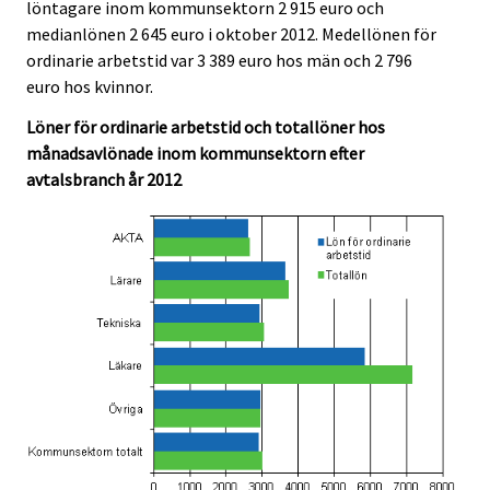
löntagare inom kommunsektorn 2 915 euro och
c
c
e
e
medianlönen 2 645 euro i oktober 2012. Medellönen för
.
.
ordinarie arbetstid var 3 389 euro hos män och 2 796
euro hos kvinnor.
Löner för ordinarie arbetstid och totallöner hos
månadsavlönade inom kommunsektorn efter
avtalsbranch år 2012