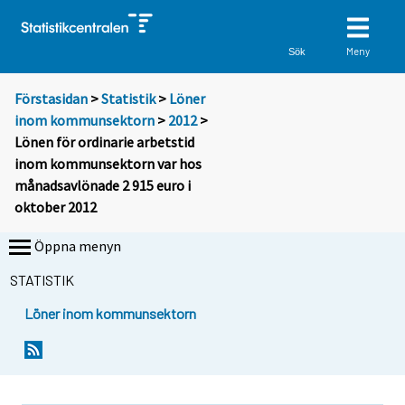
Meny
Sök
Förstasidan
>
Statistik
>
Löner
inom kommunsektorn
>
2012
>
Lönen för ordinarie arbetstid
inom kommunsektorn var hos
månadsavlönade 2 915 euro i
oktober 2012
Öppna menyn
STATISTIK
Löner inom kommunsektorn
Y
Y
o
o
u
u
a
a