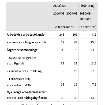
År/Månad
Förändring
2010/09
2009/09
2010/09 -
2009/09
1000 personer
Procent (%)
Arbetslösa arbetssökande
243
266
–8,5
– arbetslösa längre än ett år
57
42
35,4
Åtgärder sammanlagt
90
79
13,8
– sysselsatta genom
stödåtgärder
37
33
13,2
– i arbetskraftsutbildning
35
29
17,9
– i arbetspraktik,
arbetsalternering
19
17
7,7
Nya lediga arbetsplatser vid
arbets- och näringsbyråerna
40
30
33,0