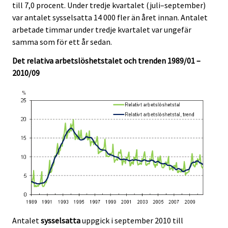
till 7,0 procent. Under tredje kvartalet (juli–september)
c
c
e
e
e
e
var antalet sysselsatta 14 000 fler än året innan. Antalet
r
r
.
.
arbetade timmar under tredje kvartalet var ungefär
v
v
samma som för ett år sedan.
i
i
c
c
Det relativa arbetslöshetstalet och trenden 1989/01 –
e
e
2010/09
.
.
Antalet
sysselsatta
uppgick i september 2010 till