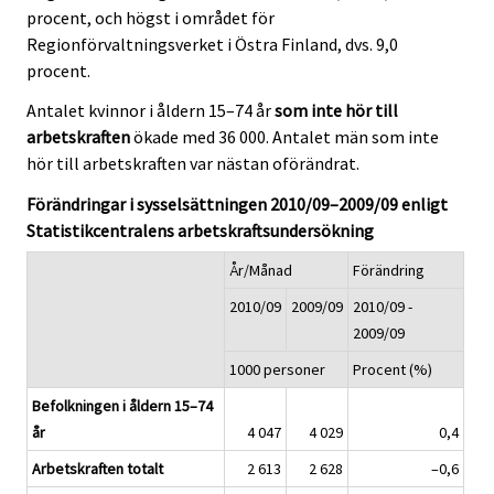
procent, och högst i området för
Regionförvaltningsverket i Östra Finland, dvs. 9,0
procent.
Antalet kvinnor i åldern 15–74 år
som inte hör till
arbetskraften
ökade med 36 000. Antalet män som inte
hör till arbetskraften var nästan oförändrat.
Förändringar i sysselsättningen 2010/09–2009/09 enligt
Statistikcentralens arbetskraftsundersökning
År/Månad
Förändring
2010/09
2009/09
2010/09 -
2009/09
1000 personer
Procent (%)
Befolkningen i åldern 15–74
år
4 047
4 029
0,4
Arbetskraften totalt
2 613
2 628
–0,6