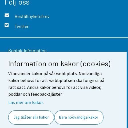
Följ oss
Beställ nyhetsbrev
Twitter
Kontaktinformation
Information om kakor (cookies)
Respons
Vi använder kakor på vår webbplats. Nödvändiga
Användarvillkor
kakor behövs för att webbplatsen ska fungera på
Dataskydd
rätt sätt. Andra kakor behövs för att visa videor,
poddar och feedbacktjäster.
Tillgänglighet
Läs mer om kakor.
Information om webbplatsen
Jag tillåter alla kakor
Bara nödvändiga kakor
Cookie-inställningar