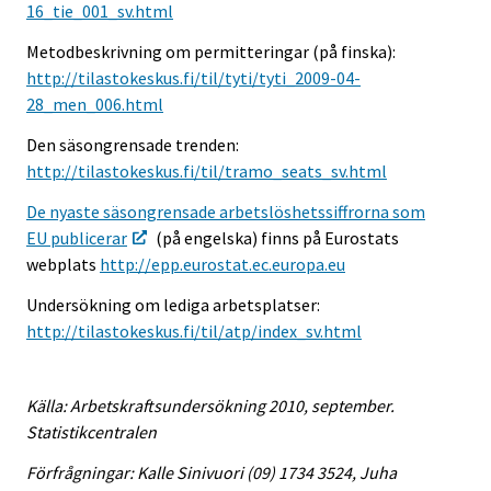
16_tie_001_sv.html
Metodbeskrivning om permitteringar (på finska):
http://tilastokeskus.fi/til/tyti/tyti_2009-04-
28_men_006.html
Den säsongrensade trenden:
http://tilastokeskus.fi/til/tramo_seats_sv.html
De nyaste säsongrensade arbetslöshetssiffrorna som
EU publicerar
(på engelska) finns på Eurostats
webplats
http://epp.eurostat.ec.europa.eu
Undersökning om lediga arbetsplatser:
http://tilastokeskus.fi/til/atp/index_sv.html
Källa: Arbetskraftsundersökning 2010, september.
Statistikcentralen
Förfrågningar: Kalle Sinivuori (09) 1734 3524, Juha