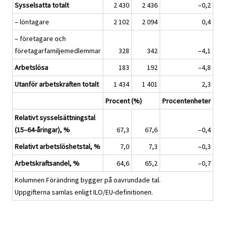
Sysselsatta totalt
2 430
2 436
–0,2
– löntagare
2 102
2 094
0,4
– företagare och
företagarfamiljemedlemmar
328
342
–4,1
Arbetslösa
183
192
–4,8
Utanför arbetskraften totalt
1 434
1 401
2,3
Procent (%)
Procentenheter
Relativt sysselsättningstal
(15–64-åringar), %
67,3
67,6
–0,4
Relativt arbetslöshetstal, %
7,0
7,3
–0,3
Arbetskraftsandel, %
64,6
65,2
–0,7
Kolumnen Förändring bygger på oavrundade tal.
Uppgifterna samlas enligt ILO/EU-definitionen.