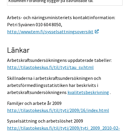
Kolumnen Förändring bygger på oavrundade tal.
Arbets- och näringsministeriets kontaktinformation:
Petri Syvänen 010 604 8050,
http://www.tem.fi/sysselsattningsoversikt
Länkar
Arbetskraftsundersökningens uppdaterade tabeller:
http://tilastokeskus.fi/til/tyti/tau_sv.html
Skillnaderna i arbetskraftsundersökningen och
arbetsförmedlingsstatistiken har beskrivits i
arbetskraftsundersökningens
kvalitetsbeskrivning
.
Familjer och arbete år 2009
http://tilastokeskus.fi/til/tyti/2009/16/index.html
Sysselsättning och arbetslöshet 2009
http://tilastokeskus.fi/til/tyti/2009/tyti_2009_2010-02-