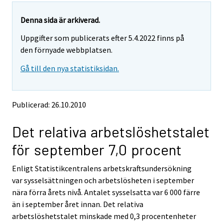
a
a
r
r
r
r
e
e
Denna sida är arkiverad.
m
m
e
e
Uppgifter som publicerats efter 5.4.2022 finns på
o
o
m
m
v
v
den förnyade webbplatsen.
o
o
i
i
v
v
Gå till den nya statistiksidan.
n
n
i
i
g
g
t
t
n
n
o
o
g
g
Publicerad: 26.10.2010
a
a
t
t
n
n
o
o
Det relativa arbetslöshetstalet
o
o
a
a
t
t
för september 7,0 procent
h
h
n
n
e
e
o
o
Enligt Statistikcentralens arbetskraftsundersökning
r
r
t
t
s
s
var sysselsättningen och arbetslösheten i september
h
h
e
e
nära förra årets nivå. Antalet sysselsatta var 6 000 färre
e
e
r
r
än i september året innan. Det relativa
v
v
r
r
arbetslöshetstalet minskade med 0,3 procentenheter
i
i
s
s