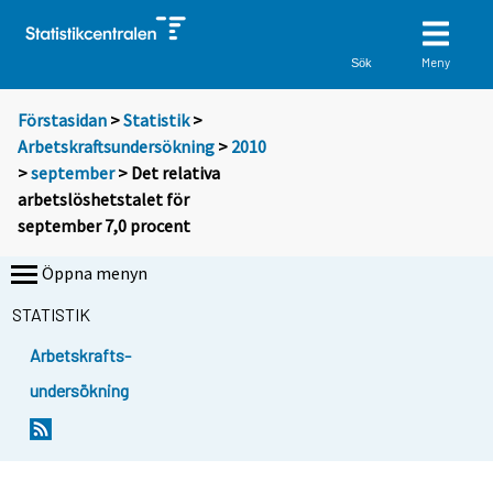
Meny
Sök
Förstasidan
>
Statistik
>
Arbetskraftsundersökning
>
2010
>
september
> Det relativa
arbetslöshetstalet för
september 7,0 procent
Öppna menyn
STATISTIK
Arbetskrafts-
undersökning
Y
Y
Y
Y
o
o
o
o
u
u
u
u
a
a