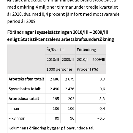
med omkring 4 miljoner timmar under tredje kvartalet
år 2010, dvs. med 0,4 procent jämfört med motsvarande
period år 2009.
Förändringar i sysselsättningen 2010/III – 2009/III
enligt Statistikcentralens arbetskraftsundersökning
År/Kvartal
Förändring
2010/III
2009/III
2010/III - 2009/III
1000 personer
Procent (%)
Arbetskraften totalt
2 686
2 679
0,3
Sysselsatta totalt
2 490
2 476
0,6
Arbetslösa totalt
195
202
–3,3
– män
106
106
–0,4
– kvinnor
89
96
–6,5
Kolumnen Förändring bygger på oavrundade tal.