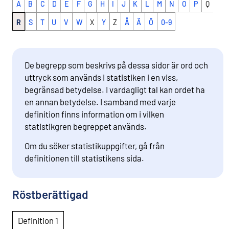
A
B
C
D
E
F
G
H
I
J
K
L
M
N
O
P
Q
R
S
T
U
V
W
X
Y
Z
Å
Ä
Ö
0-9
De begrepp som beskrivs på dessa sidor är ord och
uttryck som används i statistiken i en viss,
begränsad betydelse. I vardagligt tal kan ordet ha
en annan betydelse. I samband med varje
definition finns information om i vilken
statistikgren begreppet används.
Om du söker statistikuppgifter, gå från
definitionen till statistikens sida.
Röstberättigad
Definition 1