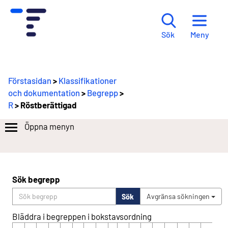
Meny
Sök
Förstasidan
>
Klassifikationer
och dokumentation
>
Begrepp
>
R
> Röstberättigad
Öppna menyn
Sök begrepp
Sök
Avgränsa sökningen
Bläddra i begreppen i bokstavsordning