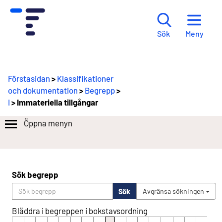
Meny
Sök
Förstasidan
>
Klassifikationer
och dokumentation
>
Begrepp
>
I
> Immateriella tillgångar
Öppna menyn
Sök begrepp
Sök
Avgränsa sökningen
Bläddra i begreppen i bokstavsordning