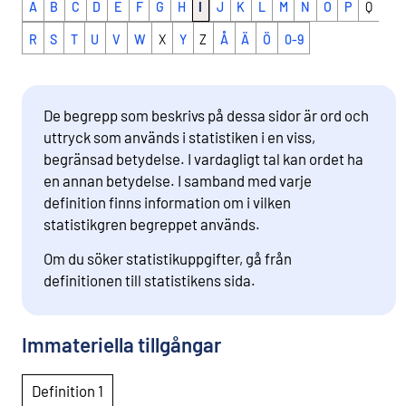
A
B
C
D
E
F
G
H
I
J
K
L
M
N
O
P
Q
R
S
T
U
V
W
X
Y
Z
Å
Ä
Ö
0-9
De begrepp som beskrivs på dessa sidor är ord och
uttryck som används i statistiken i en viss,
begränsad betydelse. I vardagligt tal kan ordet ha
en annan betydelse. I samband med varje
definition finns information om i vilken
statistikgren begreppet används.
Om du söker statistikuppgifter, gå från
definitionen till statistikens sida.
Immateriella tillgångar
Definition 1