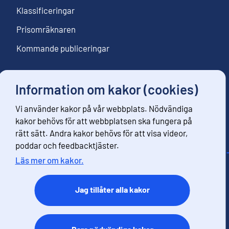
Klassificeringar
Prisomräknaren
Kommande publiceringar
Information om kakor (cookies)
Följ oss
Vi använder kakor på vår webbplats. Nödvändiga
Beställ nyhetsbrev
kakor behövs för att webbplatsen ska fungera på
rätt sätt. Andra kakor behövs för att visa videor,
poddar och feedbacktjäster.
Läs mer om kakor.
Kontaktinformation
Respons
Jag tillåter alla kakor
Användarvillkor
Dataskydd
Tillgänglihet