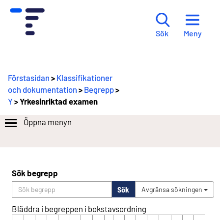
Meny
Sök
Förstasidan
>
Klassifikationer
och dokumentation
>
Begrepp
>
Y
> Yrkesinriktad examen
Öppna menyn
Sök begrepp
Sök
Avgränsa sökningen
Bläddra i begreppen i bokstavsordning