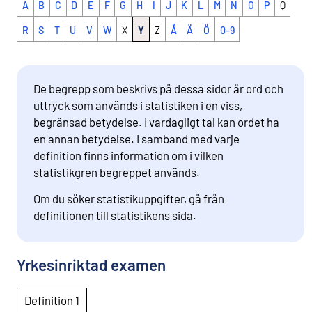
A
B
C
D
E
F
G
H
I
J
K
L
M
N
O
P
Q
R
S
T
U
V
W
X
Y
Z
Å
Ä
Ö
0-9
De begrepp som beskrivs på dessa sidor är ord och
uttryck som används i statistiken i en viss,
begränsad betydelse. I vardagligt tal kan ordet ha
en annan betydelse. I samband med varje
definition finns information om i vilken
statistikgren begreppet används.
Om du söker statistikuppgifter, gå från
definitionen till statistikens sida.
Yrkesinriktad examen
Definition 1