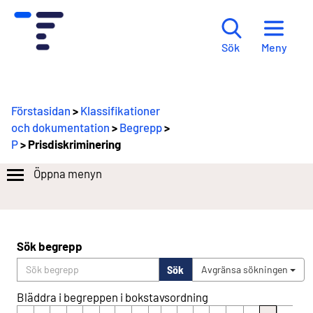
Meny
Sök
Förstasidan
>
Klassifikationer
och dokumentation
>
Begrepp
>
P
> Prisdiskriminering
Öppna menyn
Sök begrepp
Sök
Avgränsa sökningen
Bläddra i begreppen i bokstavsordning