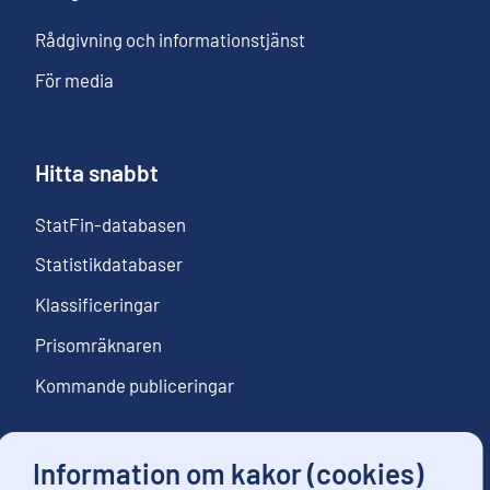
Rådgivning och informationstjänst
För media
Hitta snabbt
StatFin-databasen
Statistikdatabaser
Klassificeringar
Prisomräknaren
Kommande publiceringar
Information om kakor (cookies)
Följ oss