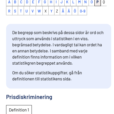
A
B
C
D
E
F
G
H
I
J
K
L
M
N
O
P
Q
R
S
T
U
V
W
X
Y
Z
Å
Ä
Ö
0-9
De begrepp som beskrivs på dessa sidor är ord och
uttryck som används i statistiken i en viss,
begränsad betydelse. I vardagligt tal kan ordet ha
en annan betydelse. I samband med varje
definition finns information om i vilken
statistikgren begreppet används.
Om du söker statistikuppgifter, gå från
definitionen till statistikens sida.
Prisdiskriminering
Definition 1