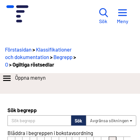
Meny
Sök
Förstasidan
>
Klassifikationer
och dokumentation
>
Begrepp
>
O
> Ogiltiga röstsedlar
Öppna menyn
Sök begrepp
Sök
Avgränsa sökningen
Bläddra i begreppen i bokstavsordning