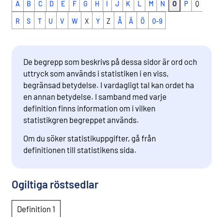
A
B
C
D
E
F
G
H
I
J
K
L
M
N
O
P
Q
R
S
T
U
V
W
X
Y
Z
Å
Ä
Ö
0-9
De begrepp som beskrivs på dessa sidor är ord och
uttryck som används i statistiken i en viss,
begränsad betydelse. I vardagligt tal kan ordet ha
en annan betydelse. I samband med varje
definition finns information om i vilken
statistikgren begreppet används.
Om du söker statistikuppgifter, gå från
definitionen till statistikens sida.
Ogiltiga röstsedlar
Definition 1