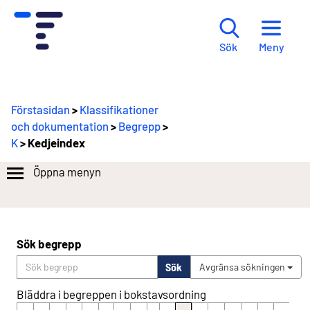
Meny
Sök
Förstasidan
>
Klassifikationer
och dokumentation
>
Begrepp
>
K
> Kedjeindex
Öppna menyn
Sök begrepp
Sök
Avgränsa sökningen
Bläddra i begreppen i bokstavsordning