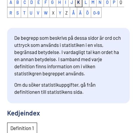
A
B
C
D
E
F
G
H
I
J
K
L
M
N
O
P
Q
R
S
T
U
V
W
X
Y
Z
Å
Ä
Ö
0-9
De begrepp som beskrivs på dessa sidor är ord och
uttryck som används i statistiken i en viss,
begränsad betydelse. I vardagligt tal kan ordet ha
en annan betydelse. I samband med varje
definition finns information om i vilken
statistikgren begreppet används.
Om du söker statistikuppgifter, gå från
definitionen till statistikens sida.
Kedjeindex
Definition 1