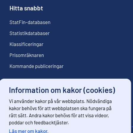
Hitta snabbt
StatFin-databasen
Statistikdatabaser
Klassificeringar
Prisomräknaren
Kommande publiceringar
Information om kakor (cookies)
Följ oss
Vi använder kakor på vår webbplats. Nödvändiga
Beställ nyhetsbrev
kakor behövs för att webbplatsen ska fungera på
rätt sätt. Andra kakor behövs för att visa videor,
poddar och feedbacktjäster.
Läs mer om kakor.