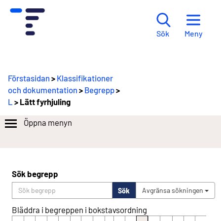
Meny
Sök
Förstasidan
>
Klassifikationer
och dokumentation
>
Begrepp
>
L
> Lätt fyrhjuling
Öppna menyn
Sök begrepp
Sök
Avgränsa sökningen
Bläddra i begreppen i bokstavsordning