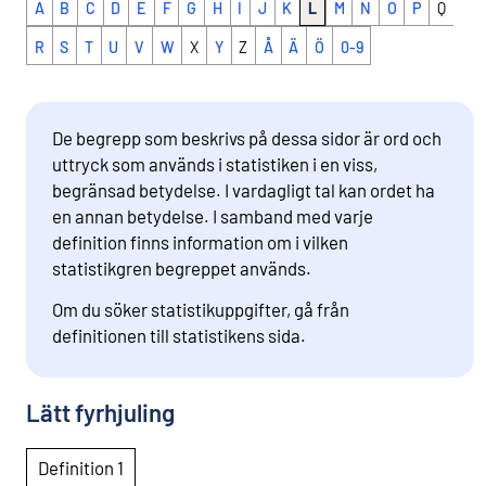
A
B
C
D
E
F
G
H
I
J
K
L
M
N
O
P
Q
R
S
T
U
V
W
X
Y
Z
Å
Ä
Ö
0-9
De begrepp som beskrivs på dessa sidor är ord och
uttryck som används i statistiken i en viss,
begränsad betydelse. I vardagligt tal kan ordet ha
en annan betydelse. I samband med varje
definition finns information om i vilken
statistikgren begreppet används.
Om du söker statistikuppgifter, gå från
definitionen till statistikens sida.
Lätt fyrhjuling
Definition 1