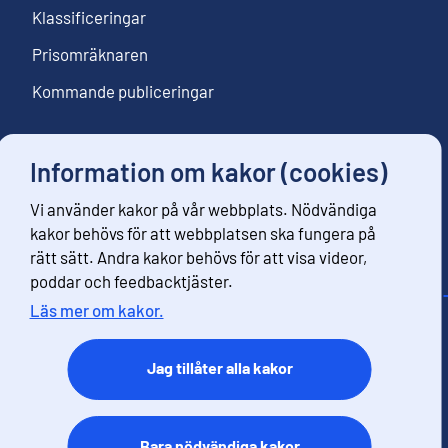
Klassificeringar
Prisomräknaren
Kommande publiceringar
Information om kakor (cookies)
Följ oss
Vi använder kakor på vår webbplats. Nödvändiga
Beställ nyhetsbrev
kakor behövs för att webbplatsen ska fungera på
rätt sätt. Andra kakor behövs för att visa videor,
poddar och feedbacktjäster.
Läs mer om kakor.
Kontaktinformation
Respons
Jag tillåter alla kakor
Användarvillkor
Dataskydd
Tillgänglihet
Bara nödvändiga kakor