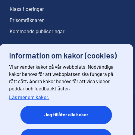
Klassificeringar
Prisomräknaren
Kommande publiceringar
Information om kakor (cookies)
Följ oss
Vi använder kakor på vår webbplats. Nödvändiga
Beställ nyhetsbrev
kakor behövs för att webbplatsen ska fungera på
rätt sätt. Andra kakor behövs för att visa videor,
poddar och feedbacktjäster.
Läs mer om kakor.
Kontaktinformation
Respons
Jag tillåter alla kakor
Användarvillkor
Dataskydd
Tillgänglihet