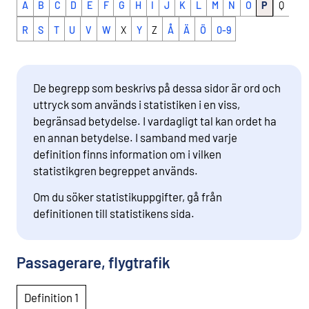
A
B
C
D
E
F
G
H
I
J
K
L
M
N
O
P
Q
R
S
T
U
V
W
X
Y
Z
Å
Ä
Ö
0-9
De begrepp som beskrivs på dessa sidor är ord och
uttryck som används i statistiken i en viss,
begränsad betydelse. I vardagligt tal kan ordet ha
en annan betydelse. I samband med varje
definition finns information om i vilken
statistikgren begreppet används.
Om du söker statistikuppgifter, gå från
definitionen till statistikens sida.
Passagerare, flygtrafik
Definition 1