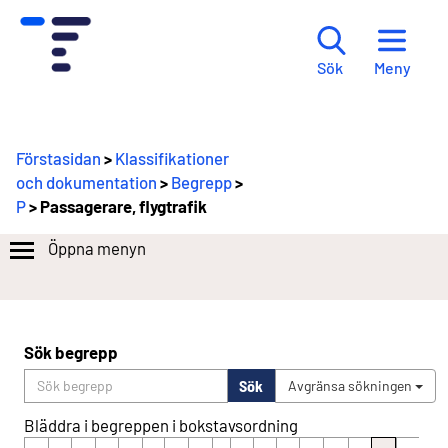
Meny
Sök
Förstasidan
>
Klassifikationer
och dokumentation
>
Begrepp
>
P
> Passagerare, flygtrafik
Öppna menyn
Sök begrepp
Sök
Avgränsa sökningen
Bläddra i begreppen i bokstavsordning