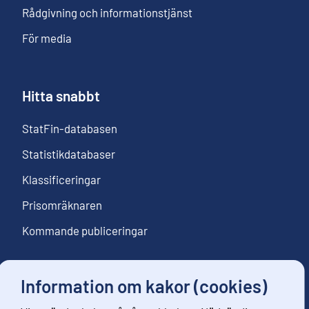
Rådgivning och informationstjänst
För media
Hitta snabbt
StatFin-databasen
Statistikdatabaser
Klassificeringar
Prisomräknaren
Kommande publiceringar
Information om kakor (cookies)
Följ oss