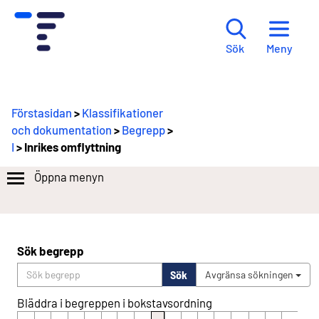
Meny
Sök
Förstasidan
>
Klassifikationer
och dokumentation
>
Begrepp
>
I
> Inrikes omflyttning
Öppna menyn
Sök begrepp
Sök
Avgränsa sökningen
Bläddra i begreppen i bokstavsordning