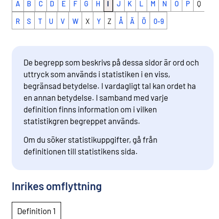
A
B
C
D
E
F
G
H
I
J
K
L
M
N
O
P
Q
R
S
T
U
V
W
X
Y
Z
Å
Ä
Ö
0-9
De begrepp som beskrivs på dessa sidor är ord och
uttryck som används i statistiken i en viss,
begränsad betydelse. I vardagligt tal kan ordet ha
en annan betydelse. I samband med varje
definition finns information om i vilken
statistikgren begreppet används.
Om du söker statistikuppgifter, gå från
definitionen till statistikens sida.
Inrikes omflyttning
Definition 1