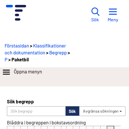
Meny
Sök
Förstasidan
>
Klassifikationer
och dokumentation
>
Begrepp
>
P
> Paketbil
Öppna menyn
Sök begrepp
Sök
Avgränsa sökningen
Bläddra i begreppen i bokstavsordning