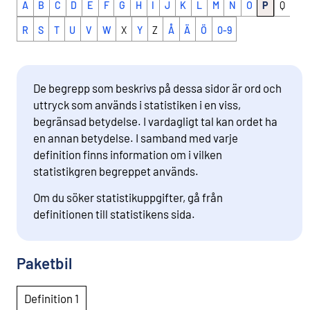
A
B
C
D
E
F
G
H
I
J
K
L
M
N
O
P
Q
R
S
T
U
V
W
X
Y
Z
Å
Ä
Ö
0-9
De begrepp som beskrivs på dessa sidor är ord och
uttryck som används i statistiken i en viss,
begränsad betydelse. I vardagligt tal kan ordet ha
en annan betydelse. I samband med varje
definition finns information om i vilken
statistikgren begreppet används.
Om du söker statistikuppgifter, gå från
definitionen till statistikens sida.
Paketbil
Definition 1