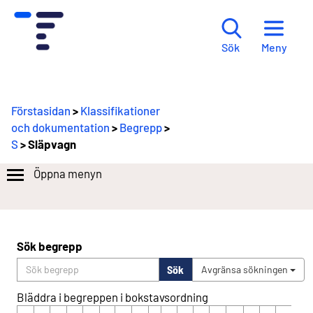
Meny
Sök
Förstasidan
>
Klassifikationer
och dokumentation
>
Begrepp
>
S
> Släpvagn
Öppna menyn
Sök begrepp
Sök
Avgränsa sökningen
Bläddra i begreppen i bokstavsordning