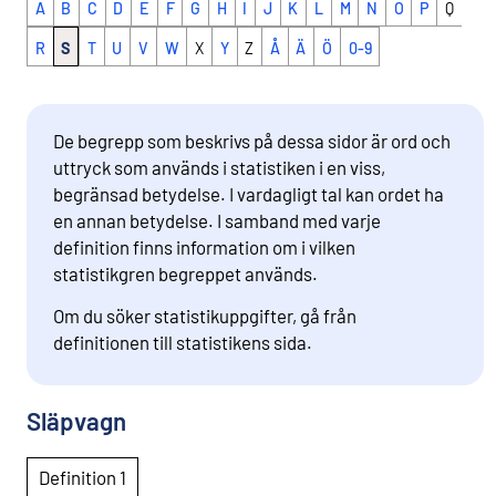
A
B
C
D
E
F
G
H
I
J
K
L
M
N
O
P
Q
R
S
T
U
V
W
X
Y
Z
Å
Ä
Ö
0-9
De begrepp som beskrivs på dessa sidor är ord och
uttryck som används i statistiken i en viss,
begränsad betydelse. I vardagligt tal kan ordet ha
en annan betydelse. I samband med varje
definition finns information om i vilken
statistikgren begreppet används.
Om du söker statistikuppgifter, gå från
definitionen till statistikens sida.
Släpvagn
Definition 1