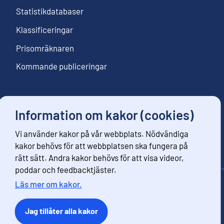
Statistikdatabaser
Klassificeringar
Prisomräknaren
Kommande publiceringar
Följ oss
Information om kakor (cookies)
Beställ nyhetsbrev
Vi använder kakor på vår webbplats. Nödvändiga
kakor behövs för att webbplatsen ska fungera på
rätt sätt. Andra kakor behövs för att visa videor,
poddar och feedbacktjäster.
Läs mer om kakor.
Kontaktinformation
Respons
Jag tillåter alla kakor
Användarvillkor
Dataskydd