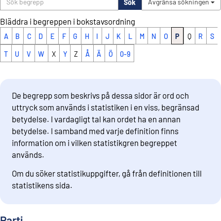
Sök
Avgränsa sökningen
Bläddra i begreppen i bokstavsordning
A
B
C
D
E
F
G
H
I
J
K
L
M
N
O
P
Q
R
S
T
U
V
W
X
Y
Z
Å
Ä
Ö
0-9
De begrepp som beskrivs på dessa sidor är ord och
uttryck som används i statistiken i en viss, begränsad
betydelse. I vardagligt tal kan ordet ha en annan
betydelse. I samband med varje definition finns
information om i vilken statistikgren begreppet
används.
Om du söker statistikuppgifter, gå från definitionen till
statistikens sida.
Parti