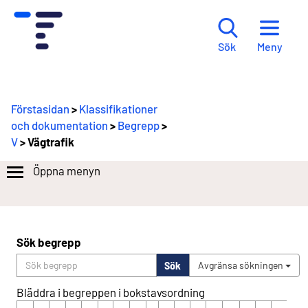
Meny
Sök
Förstasidan
>
Klassifikationer
och dokumentation
>
Begrepp
>
V
> Vägtrafik
Öppna menyn
Sök begrepp
Sök
Avgränsa sökningen
Bläddra i begreppen i bokstavsordning