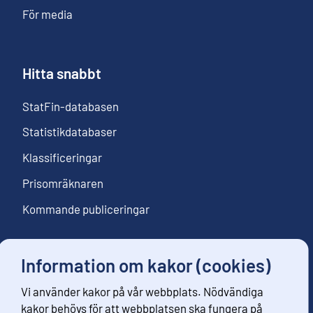
För media
Hitta snabbt
StatFin-databasen
Statistikdatabaser
Klassificeringar
Prisomräknaren
Kommande publiceringar
Information om kakor (cookies)
Följ oss
Vi använder kakor på vår webbplats. Nödvändiga
Beställ nyhetsbrev
kakor behövs för att webbplatsen ska fungera på