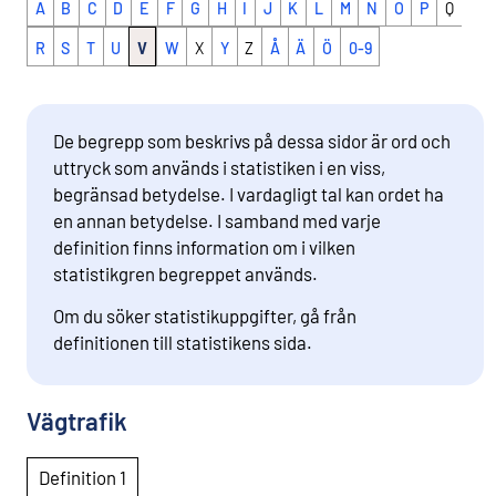
A
B
C
D
E
F
G
H
I
J
K
L
M
N
O
P
Q
R
S
T
U
V
W
X
Y
Z
Å
Ä
Ö
0-9
De begrepp som beskrivs på dessa sidor är ord och
uttryck som används i statistiken i en viss,
begränsad betydelse. I vardagligt tal kan ordet ha
en annan betydelse. I samband med varje
definition finns information om i vilken
statistikgren begreppet används.
Om du söker statistikuppgifter, gå från
definitionen till statistikens sida.
Vägtrafik
Definition 1