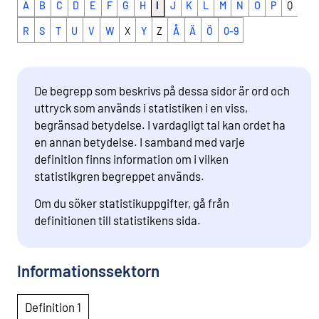
A
B
C
D
E
F
G
H
I
J
K
L
M
N
O
P
Q
R
S
T
U
V
W
X
Y
Z
Å
Ä
Ö
0-9
De begrepp som beskrivs på dessa sidor är ord och
uttryck som används i statistiken i en viss,
begränsad betydelse. I vardagligt tal kan ordet ha
en annan betydelse. I samband med varje
definition finns information om i vilken
statistikgren begreppet används.
Om du söker statistikuppgifter, gå från
definitionen till statistikens sida.
Informationssektorn
Definition 1