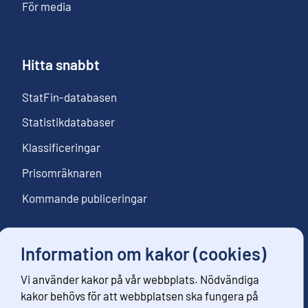
För media
Hitta snabbt
StatFin-databasen
Statistikdatabaser
Klassificeringar
Prisomräknaren
Kommande publiceringar
Information om kakor (cookies)
Följ oss
Vi använder kakor på vår webbplats. Nödvändiga
Beställ nyhetsbrev
kakor behövs för att webbplatsen ska fungera på