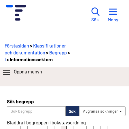
Meny
Sök
Förstasidan
>
Klassifikationer
och dokumentation
>
Begrepp
>
I
> Informationssektorn
Öppna menyn
Sök begrepp
Sök
Avgränsa sökningen
Bläddra i begreppen i bokstavsordning