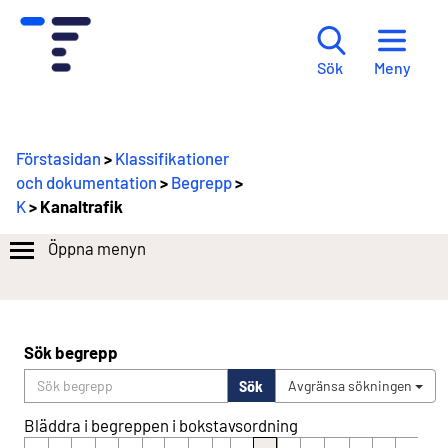
Meny
Sök
Förstasidan
>
Klassifikationer
och dokumentation
>
Begrepp
>
K
> Kanaltrafik
Öppna menyn
Sök begrepp
Sök
Avgränsa sökningen
Bläddra i begreppen i bokstavsordning