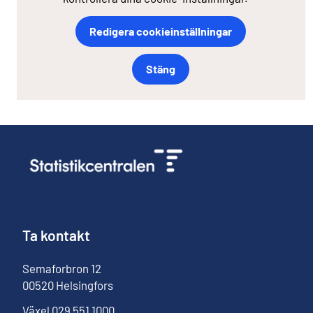
Redigera cookieinställningar
Stäng
Ta kontakt
Semaforbron
12
00520
Helsingfors
Växel
029 551 1000