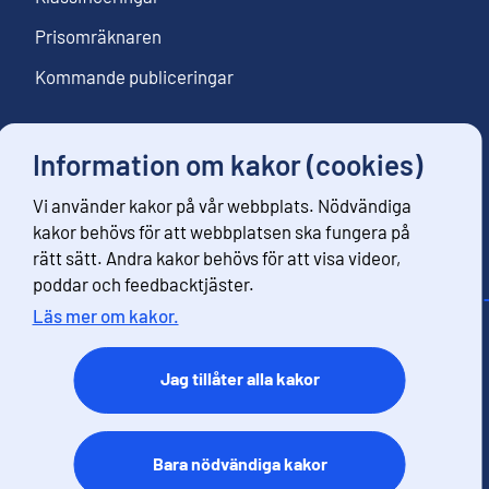
Prisomräknaren
Kommande publiceringar
Information om kakor (cookies)
Följ oss
Vi använder kakor på vår webbplats. Nödvändiga
Beställ nyhetsbrev
kakor behövs för att webbplatsen ska fungera på
rätt sätt. Andra kakor behövs för att visa videor,
poddar och feedbacktjäster.
Läs mer om kakor.
Kontaktinformation
Respons
Jag tillåter alla kakor
Användarvillkor
Dataskydd
Tillgänglihet
Bara nödvändiga kakor
Information om webbplatsen