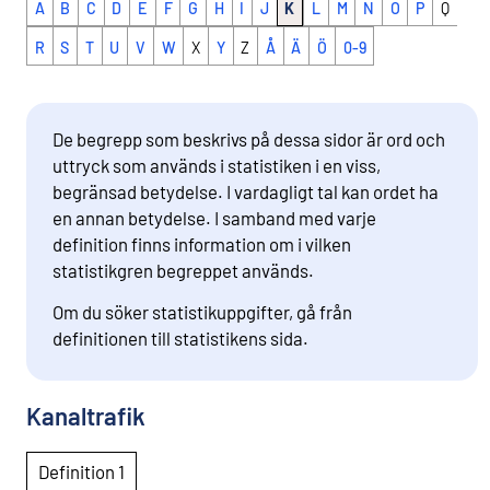
A
B
C
D
E
F
G
H
I
J
K
L
M
N
O
P
Q
R
S
T
U
V
W
X
Y
Z
Å
Ä
Ö
0-9
De begrepp som beskrivs på dessa sidor är ord och
uttryck som används i statistiken i en viss,
begränsad betydelse. I vardagligt tal kan ordet ha
en annan betydelse. I samband med varje
definition finns information om i vilken
statistikgren begreppet används.
Om du söker statistikuppgifter, gå från
definitionen till statistikens sida.
Kanaltrafik
Definition 1