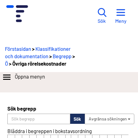
Meny
Sök
Förstasidan
>
Klassifikationer
och dokumentation
>
Begrepp
>
Ö
> Övriga rörelsekostnader
Öppna menyn
Sök begrepp
Sök
Avgränsa sökningen
Bläddra i begreppen i bokstavsordning