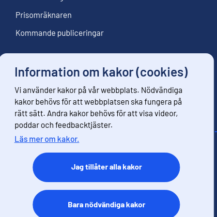
Prisomräknaren
Kommande publiceringar
Information om kakor (cookies)
Följ oss
Vi använder kakor på vår webbplats. Nödvändiga
Beställ nyhetsbrev
kakor behövs för att webbplatsen ska fungera på
rätt sätt. Andra kakor behövs för att visa videor,
poddar och feedbacktjäster.
Läs mer om kakor.
Kontaktinformation
Respons
Jag tillåter alla kakor
Användarvillkor
Dataskydd
Tillgänglihet
Bara nödvändiga kakor
Information om webbplatsen