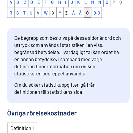
A
B
C
D
E
F
G
H
I
J
K
L
M
N
O
P
Q
R
S
T
U
V
W
X
Y
Z
Å
Ä
Ö
0-9
De begrepp som beskrivs på dessa sidor är ord och
uttryck som används i statistiken i en viss,
begränsad betydelse. I vardagligt tal kan ordet ha
en annan betydelse. I samband med varje
definition finns information om i vilken
statistikgren begreppet används.
Om du söker statistikuppgifter, gå från
definitionen till statistikens sida.
Övriga rörelsekostnader
Definition 1