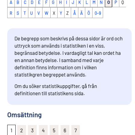
A
B
C
D
E
F
G
H
I
J
K
L
M
N
O
P
Q
R
S
T
U
V
W
X
Y
Z
Å
Ä
Ö
0-9
De begrepp som beskrivs på dessa sidor är ord och
uttryck som används i statistiken i en viss,
begränsad betydelse. I vardagligt tal kan ordet ha
en annan betydelse. I samband med varje
definition finns information om i vilken
statistikgren begreppet används.
Om du söker statistikuppgifter, gå från
definitionen till statistikens sida.
Omsättning
1
2
3
4
5
6
7