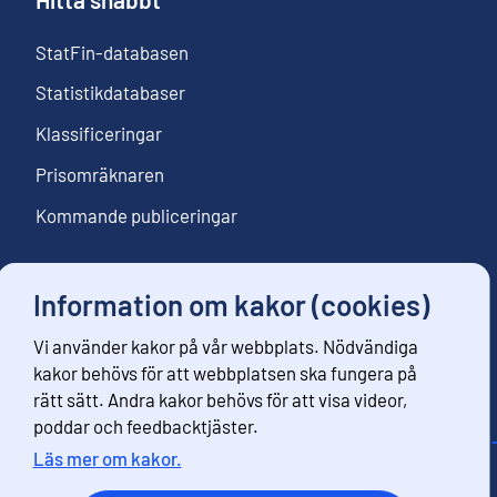
StatFin-databasen
Statistikdatabaser
Klassificeringar
Prisomräknaren
Kommande publiceringar
Information om kakor (cookies)
Följ oss
Vi använder kakor på vår webbplats. Nödvändiga
Beställ nyhetsbrev
kakor behövs för att webbplatsen ska fungera på
rätt sätt. Andra kakor behövs för att visa videor,
poddar och feedbacktjäster.
Läs mer om kakor.
Kontaktinformation