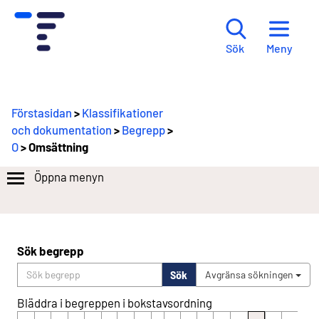
Meny
Sök
Förstasidan
>
Klassifikationer
och dokumentation
>
Begrepp
>
O
> Omsättning
Öppna menyn
Sök begrepp
Sök
Avgränsa sökningen
Bläddra i begreppen i bokstavsordning