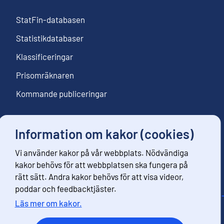
StatFin-databasen
Statistikdatabaser
Klassificeringar
Prisomräknaren
Kommande publiceringar
Information om kakor (cookies)
Följ oss
Vi använder kakor på vår webbplats. Nödvändiga
Beställ nyhetsbrev
kakor behövs för att webbplatsen ska fungera på
rätt sätt. Andra kakor behövs för att visa videor,
poddar och feedbacktjäster.
Läs mer om kakor.
Kontaktinformation