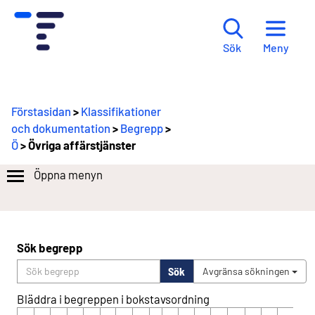
Meny
Sök
Förstasidan
>
Klassifikationer
och dokumentation
>
Begrepp
>
Ö
> Övriga affärstjänster
Öppna menyn
Sök begrepp
Sök
Avgränsa sökningen
Bläddra i begreppen i bokstavsordning