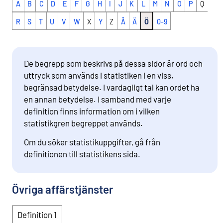
A
B
C
D
E
F
G
H
I
J
K
L
M
N
O
P
Q
R
S
T
U
V
W
X
Y
Z
Å
Ä
Ö
0-9
De begrepp som beskrivs på dessa sidor är ord och
uttryck som används i statistiken i en viss,
begränsad betydelse. I vardagligt tal kan ordet ha
en annan betydelse. I samband med varje
definition finns information om i vilken
statistikgren begreppet används.
Om du söker statistikuppgifter, gå från
definitionen till statistikens sida.
Övriga affärstjänster
Definition 1