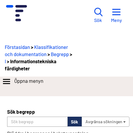
Meny
Sök
Förstasidan
>
Klassifikationer
och dokumentation
>
Begrepp
>
I
> Informationstekniska
färdigheter
Öppna menyn
Sök begrepp
Sök
Avgränsa sökningen