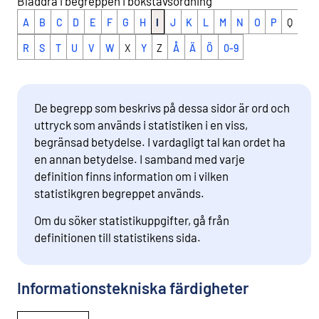
Bläddra i begreppen i bokstavsordning
A
B
C
D
E
F
G
H
I
J
K
L
M
N
O
P
Q
R
S
T
U
V
W
X
Y
Z
Å
Ä
Ö
0-9
De begrepp som beskrivs på dessa sidor är ord och
uttryck som används i statistiken i en viss,
begränsad betydelse. I vardagligt tal kan ordet ha
en annan betydelse. I samband med varje
definition finns information om i vilken
statistikgren begreppet används.
Om du söker statistikuppgifter, gå från
definitionen till statistikens sida.
Informationstekniska färdigheter