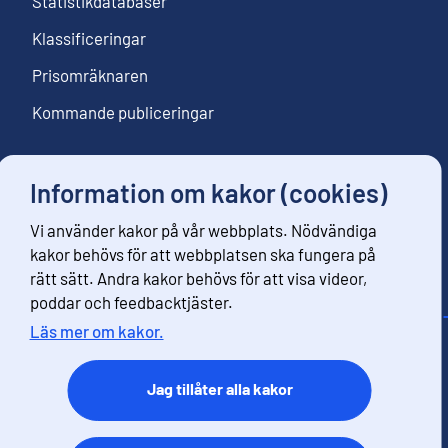
Statistikdatabaser
Klassificeringar
Prisomräknaren
Kommande publiceringar
Information om kakor (cookies)
Följ oss
Vi använder kakor på vår webbplats. Nödvändiga
Beställ nyhetsbrev
kakor behövs för att webbplatsen ska fungera på
rätt sätt. Andra kakor behövs för att visa videor,
poddar och feedbacktjäster.
Läs mer om kakor.
Kontaktinformation
Respons
Jag tillåter alla kakor
Användarvillkor
Dataskydd