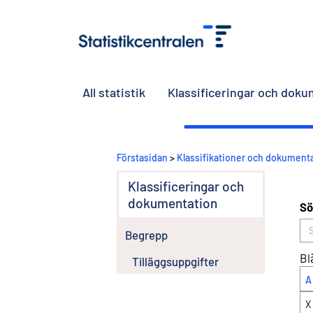
All statistik
Klassificeringar och dok
Förstasidan
>
Klassifikationer och dokument
Klassificeringar och
dokumentation
Sö
Begrepp
Bl
Tilläggsuppgifter
A
X