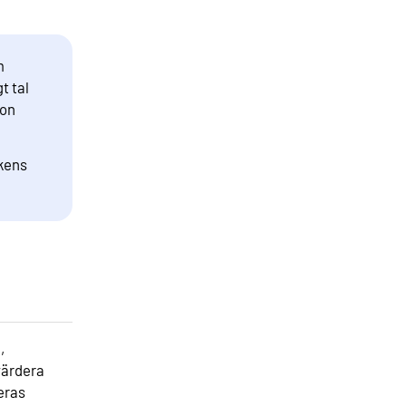
m
t tal
ion
ikens
,
värdera
deras