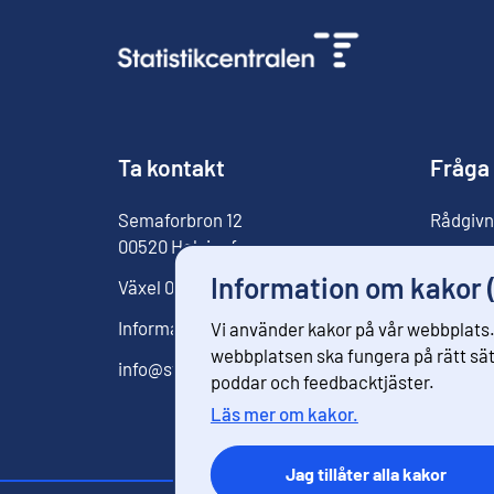
Ta kontakt
Fråga
Semaforbron
12
Rådgivn
00520
Helsingfors
För med
Information om kakor 
Växel
029 551 1000
Informationstjänst
029 551 2220
Vi använder kakor på vår webbplats.
webbplatsen ska fungera på rätt sätt
info@stat.fi
poddar och feedbacktjäster.
Läs mer om kakor.
Jag tillåter alla kakor