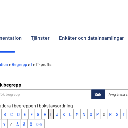
umentation
Tjänster
Enkäter och datainsamlingar
ation
>
Begrepp
>
I
> IT-proffs
k begrepp
Sök
Avgränsa 
äddra i begreppen i bokstavsordning
B
C
D
E
F
G
H
I
J
K
L
M
N
O
P
Q
R
S
T
Y
Z
Å
Ä
Ö
0-9