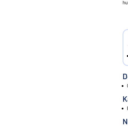
hu
D
K
N