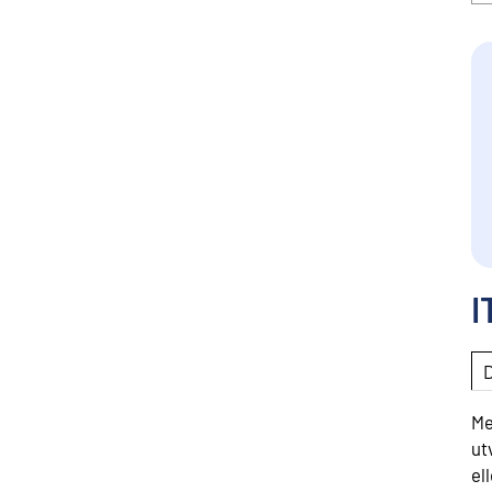
I
Me
ut
el