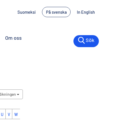
Suomeksi
På svenska
In English
Om oss
Sök
sökningen
U
V
W