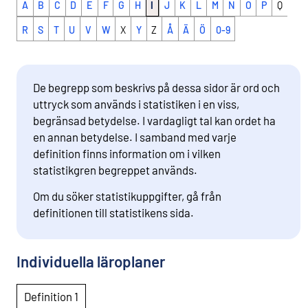
A
B
C
D
E
F
G
H
I
J
K
L
M
N
O
P
Q
R
S
T
U
V
W
X
Y
Z
Å
Ä
Ö
0-9
De begrepp som beskrivs på dessa sidor är ord och
uttryck som används i statistiken i en viss,
begränsad betydelse. I vardagligt tal kan ordet ha
en annan betydelse. I samband med varje
definition finns information om i vilken
statistikgren begreppet används.
Om du söker statistikuppgifter, gå från
definitionen till statistikens sida.
Individuella läroplaner
Definition 1