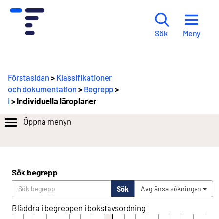
Meny
Sök
Förstasidan
>
Klassifikationer
och dokumentation
>
Begrepp
>
I
> Individuella läroplaner
Öppna menyn
Sök begrepp
Sök
Avgränsa sökningen
Bläddra i begreppen i bokstavsordning