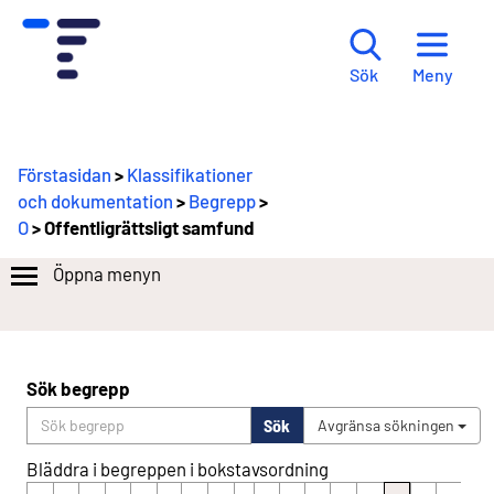
Meny
Sök
Förstasidan
>
Klassifikationer
och dokumentation
>
Begrepp
>
O
> Offentligrättsligt samfund
Öppna menyn
Sök begrepp
Sök
Avgränsa sökningen
Bläddra i begreppen i bokstavsordning