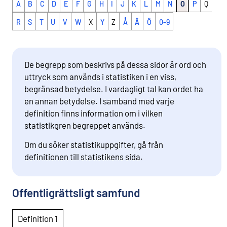
A
B
C
D
E
F
G
H
I
J
K
L
M
N
O
P
Q
R
S
T
U
V
W
X
Y
Z
Å
Ä
Ö
0-9
De begrepp som beskrivs på dessa sidor är ord och
uttryck som används i statistiken i en viss,
begränsad betydelse. I vardagligt tal kan ordet ha
en annan betydelse. I samband med varje
definition finns information om i vilken
statistikgren begreppet används.
Om du söker statistikuppgifter, gå från
definitionen till statistikens sida.
Offentligrättsligt samfund
Definition 1