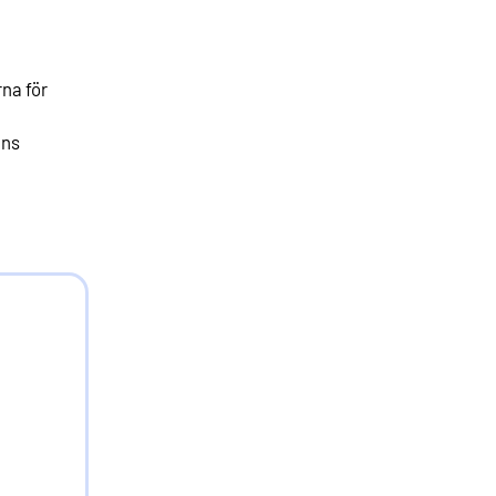
rna för
ens