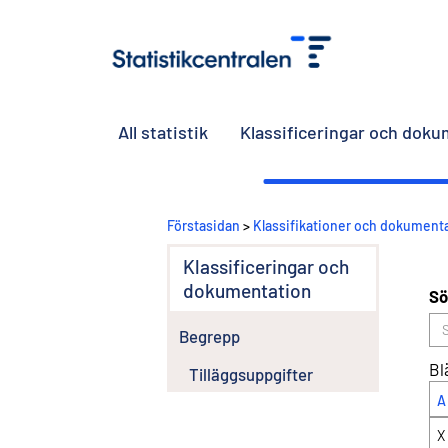
All statistik
Klassificeringar och dok
Förstasidan
>
Klassifikationer och dokument
Klassificeringar och
dokumentation
Sö
Begrepp
Bl
Tilläggsuppgifter
A
X