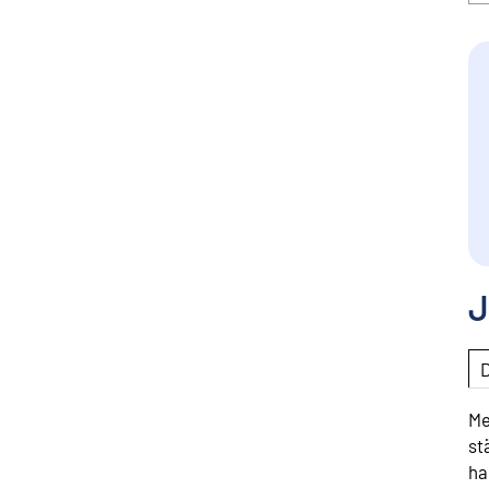
J
Me
st
ha