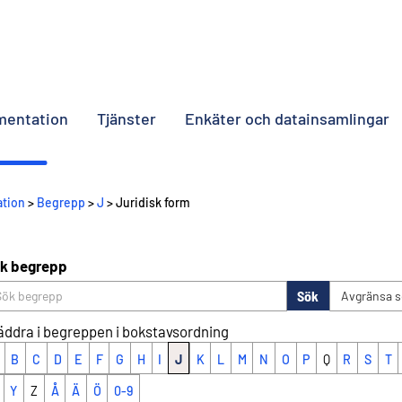
umentation
Tjänster
Enkäter och datainsamlingar
ation
>
Begrepp
>
J
> Juridisk form
k begrepp
Sök
Avgränsa 
äddra i begreppen i bokstavsordning
B
C
D
E
F
G
H
I
J
K
L
M
N
O
P
Q
R
S
T
Y
Z
Å
Ä
Ö
0-9