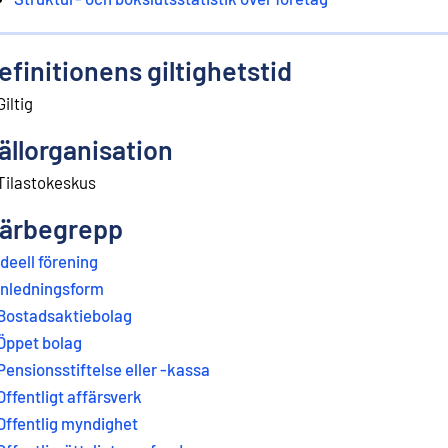
efinitionens giltighetstid
Giltig
ällorganisation
Tilastokeskus
ärbegrepp
Ideell förening
Inledningsform
Bostadsaktiebolag
Öppet bolag
Pensionsstiftelse eller -kassa
Offentligt affärsverk
Offentlig myndighet