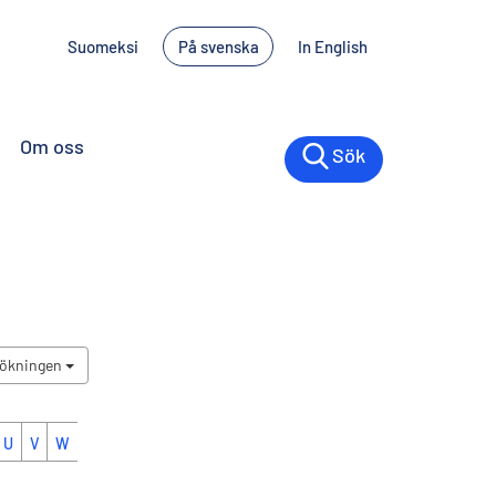
Suomeksi
På svenska
In English
Om oss
Sök
sökningen
U
V
W