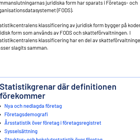
mmanslutningarnas juridiska form har sparats i Företags- och
ganisationsdatasystemet (FODS).
atistikcentralens klassificering av juridisk form bygger på kode
ridisk form som används av FODS och skatteförvaltningen. I
atistikcentralens klassificering har en del av skatteförvaltning
asser slagits samman.
Statistikgrenar där definitionen
förekommer
Nya och nedlagda företag
Företagsdemografi
Årsstatistik över företag i företagsregistret
Sysselsättning
Struktur- och bokslutsstatistik över företag