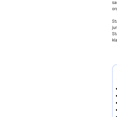
sa
or
St
ju
St
kl