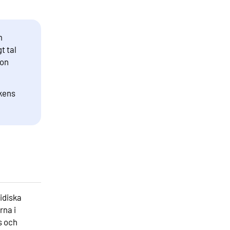
m
t tal
ion
ikens
idiska
rna i
s och