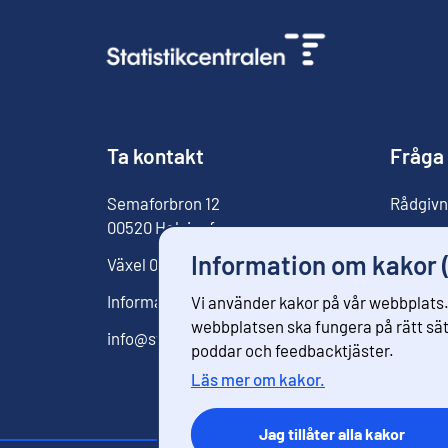
Ta kontakt
Fråga
Semaforbron
12
Rådgivn
00520
Helsingfors
För med
Information om kakor 
Växel
029 551 1000
Informationstjänst
029 551 2220
Vi använder kakor på vår webbplats.
webbplatsen ska fungera på rätt sätt
info@stat.fi
poddar och feedbacktjäster.
Läs mer om kakor.
Jag tillåter alla kakor