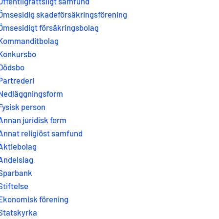
Offentligrättsligt samfund
Ömsesidig skadeförsäkringsförening
Ömsesidigt försäkringsbolag
Kommanditbolag
Konkursbo
Dödsbo
Partrederi
Nedläggningsform
Fysisk person
Annan juridisk form
Annat religiöst samfund
Aktiebolag
Andelslag
Sparbank
Stiftelse
Ekonomisk förening
Statskyrka