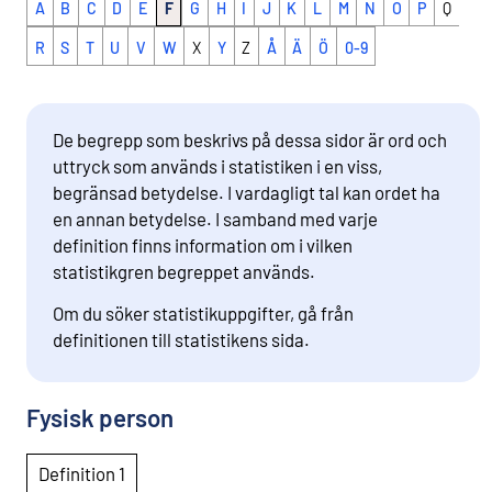
A
B
C
D
E
F
G
H
I
J
K
L
M
N
O
P
Q
R
S
T
U
V
W
X
Y
Z
Å
Ä
Ö
0-9
De begrepp som beskrivs på dessa sidor är ord och
uttryck som används i statistiken i en viss,
begränsad betydelse. I vardagligt tal kan ordet ha
en annan betydelse. I samband med varje
definition finns information om i vilken
statistikgren begreppet används.
Om du söker statistikuppgifter, gå från
definitionen till statistikens sida.
Fysisk person
Definition 1