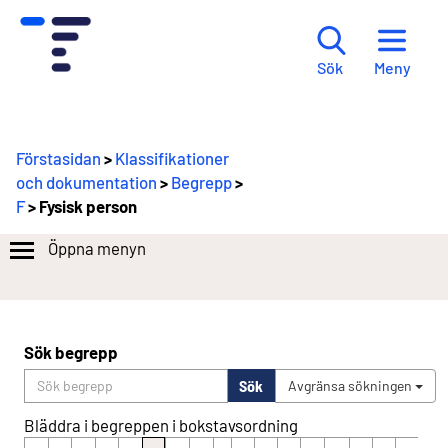
Meny
Sök
Förstasidan
>
Klassifikationer
och dokumentation
>
Begrepp
>
F
> Fysisk person
Öppna menyn
Sök begrepp
Sök
Avgränsa sökningen
Bläddra i begreppen i bokstavsordning